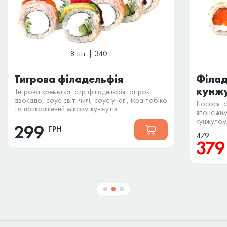
8 шт | 340 г
Тигрова філадельфія
Філад
кунжу
Тигрова креветка, сир філадельфія, огірок,
авокадо, соус світ-чилі, соус унагі, ікра тобіко
Лосось, 
та прикрашений міксом кунжутів
японськи
кунжутом
299
ГРН
479
37