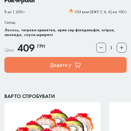
Рок-н-ролл
8 шт | 200 г
103 ккал (БЖУ 7, 6, 6) на 100 г
Склад:
Лосось, тигрова криветка, крем сир філадельфія, огірок,
авокадо, соуси шрирачі
409
ГРН
Ціна:
Додати у
ВАРТО СПРОБУВАТИ