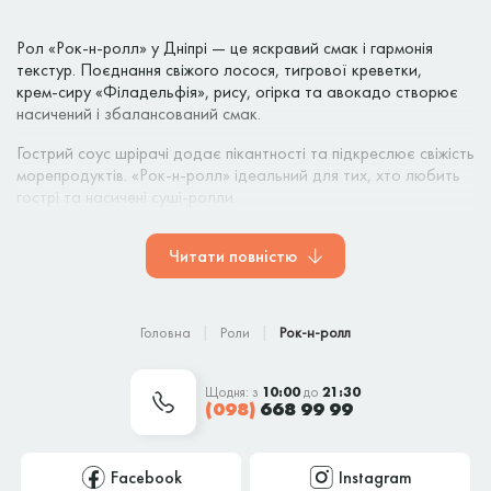
Рол «Рок-н-ролл» у Дніпрі — це яскравий смак і гармонія
текстур. Поєднання свіжого лосося, тигрової креветки,
крем‑сиру «Філадельфія», рису, огірка та авокадо створює
насичений і збалансований смак.
Гострий соус шрірачі додає пікантності та підкреслює свіжість
морепродуктів. «Рок-н-ролл» ідеальний для тих, хто любить
гострі та насичені суші‑ролли.
Замовляйте рол «Рок-н-ролл» з доставкою по Дніпру від
Читати повністю
KotoSushi — тільки свіжі інгредієнти та швидка доставка.
Головна
Роли
Рок-н-ролл
Щодня: з
10:00
до
21:30
(098)
668 99 99
Facebook
Instagram