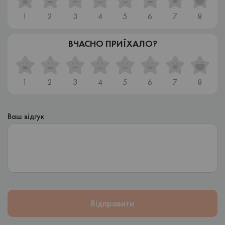
1
2
3
4
5
6
7
8
ВЧАСНО ПРИЇХАЛО?
1
2
3
4
5
6
7
8
Ваш відгук
Відправити