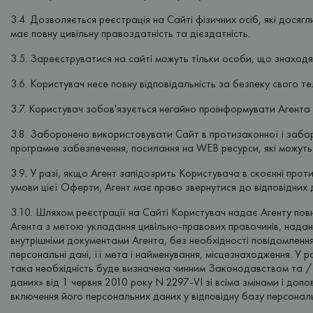
3.4. Дозволяється реєстрація на Сайті фізичних осіб, які досягл
має повну цивільну правоздатність та дієздатність.
3.5. Зареєструватися на сайті можуть тільки особи, що знаходят
3.6. Користувач несе повну відповідальність за безпеку свого т
3.7. Користувач зобов'язується негайно проінформувати Агента 
3.8. Заборонено використовувати Сайт в протизаконної і забор
програмне забезпечення, посилання на WEB ресурси, які можуть 
3.9. У разі, якщо Агент запідозрить Користувача в скоєнні прот
умови цієї Оферти, Агент має право звернутися до відповідних
3.10. Шляхом реєстрації на Сайті Користувач надає Агенту пов
Агента з метою укладання цивільно-правових правочинів, надан
внутрішніми документами Агента, без необхідності повідомленн
персональні дані, її мета і найменування, місцезнаходження. У
така необхідність буде визначена чинним Законодавством та /
даних» від 1 червня 2010 року N 2297-VI зі всіма змінами і до
включення його персональних даних у відповідну базу персональ