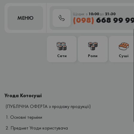
Щодня: з
10:00
до
21:30
МЕНЮ
(098)
668 99 9
Сети
Роли
Суші
Угода Котосуші
(ПУБЛІЧНА ОФЕРТА з продажу продукції)
1. Основні терміни
2. Предмет Угоди користувача