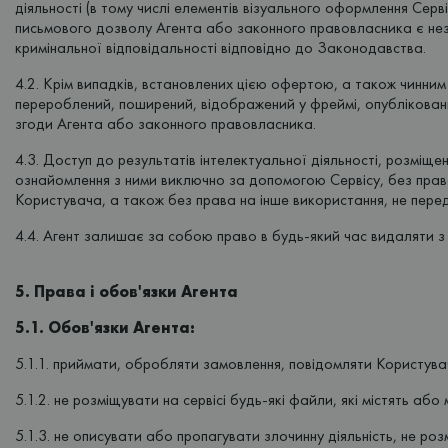
діяльності (в тому числі елементів візуального оформлення Серві
письмового дозволу Агента або законного правовласника є неза
кримінальної відповідальності відповідно до Законодавства.
4.2. Крім випадків, встановлених цією офертою, а також чинним
перероблений, поширений, відображений у фреймі, опублікован
згоди Агента або законного правовласника.
4.3. Доступ до результатів інтелектуальної діяльності, розмі
ознайомлення з ними виключно за допомогою Сервісу, без права 
Користувача, а також без права на інше використання, не пере
4.4. Агент залишає за собою право в будь-який час видаляти з 
5. Права і обов'язки Агента
5.1. Обов'язки Агента:
5.1.1. приймати, обробляти замовлення, повідомляти Користуваче
5.1.2. не розміщувати на сервісі будь-які файли, які містять або
5.1.3. не описувати або пропагувати злочинну діяльність, не роз