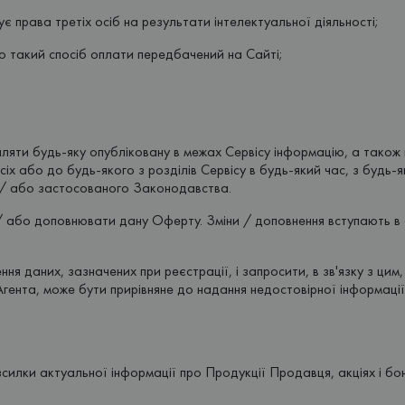
є права третіх осіб на результати інтелектуальної діяльності;
що такий спосіб оплати передбачений на Сайті;
ляти будь-яку опубліковану в межах Сервісу інформацію, а також ві
 або до будь-якого з розділів Сервісу в будь-який час, з будь-як
 / або застосованого Законодавства.
/ або доповнювати дану Оферту. Зміни / доповнення вступають в си
ня даних, зазначених при реєстрації, і запросити, в зв'язку з ци
гента, може бути прирівняне до надання недостовірної інформації,
силки актуальної інформації про Продукції Продавця, акціях і бон