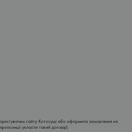
им користувачем сайту Котосуші або оформила замовлення на
ропозиції укласти такий договір).