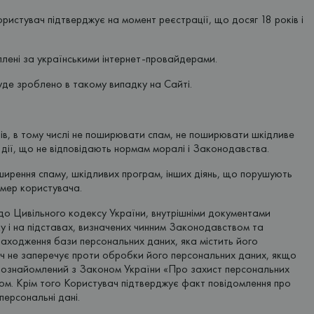
Користувач підтверджує на момент реєстрації, що досяг 18 років і
іплені за українськими інтернет-провайдерами.
буде зроблено в такому випадку на Сайті.
ів, в тому числі не поширювати спам, не поширювати шкідливе
 дії, що не відповідають нормам моралі і Законодавства.
оширення спаму, шкідливих програм, інших діянь, що порушують
омер користувача.
 до Цивільного кодексу України, внутрішніми документами
у і на підставах, визначених чинним Законодавством та
находження бази персональних даних, яка містить його
вач не заперечує проти обробки його персональних даних, якщо
н ознайомлений з Законом України «Про захист персональних
ном. Крім того Користувач підтверджує факт повідомлення про
персональні дані.