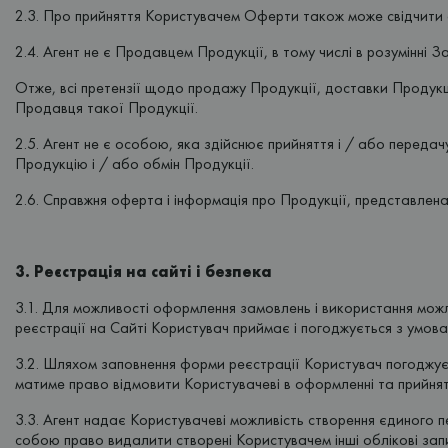
2.3. Про прийняття Користувачем Оферти також може свідчити о
2.4. Агент не є Продавцем Продукції, в тому числі в розумінні 
Отже, всі претензії щодо продажу Продукції, доставки Продукції
Продавця такої Продукції.
2.5. Агент не є особою, яка здійснює прийняття і / або передач
Продукцію і / або обмін Продукції.
2.6. Справжня оферта і інформація про Продукції, представлена ​
3. Реєстрація на сайті і безпека
3.1. Для можливості оформлення замовлень і використання можл
реєстрації на Сайті Користувач приймає і погоджується з умов
3.2. Шляхом заповнення форми реєстрації Користувач погоджуєт
матиме право відмовити Користувачеві в оформленні та прийнятт
3.3. Агент надає Користувачеві можливість створення єдиного 
собою право видалити створені Користувачем інші облікові запи