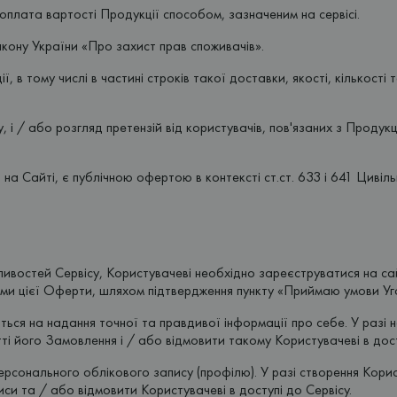
плата вартості Продукції способом, зазначеним на сервісі.
Закону України «Про захист прав споживачів».
, в тому числі в частині строків такої доставки, якості, кількост
у, і / або розгляд претензій від користувачів, пов'язаних з Проду
​на Сайті, є публічною офертою в контексті ст.ст. 633 і 641 Цивіл
ивостей Сервісу, Користувачеві необхідно зареєструватися на сай
ами цієї Оферти, шляхом підтвердження пункту «Приймаю умови Уг
ься на надання точної та правдивої інформації про себе. У разі 
і його Замовлення і / або відмовити такому Користувачеві в дост
персонального облікового запису (профілю). У разі створення Кор
си та / або відмовити Користувачеві в доступі до Сервісу.