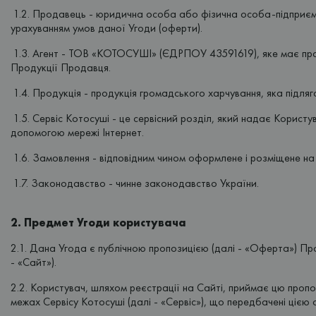
1.2. Продавець - юридична особа або фізична особа-підприєме
урахуванням умов даної Угоди (оферти).
1.3. Агент - ТОВ «КОТОСУШІ» (ЄДРПОУ 43591619), яке має прав
Продукції Продавця.
1.4. Продукція - продукція громадського харчування, яка підля
1.5. Сервіс Котосуші - це сервісний розділ, який надає Корист
допомогою мережі Інтернет.
1.6. Замовлення - відповідним чином оформлене і розміщене на
1.7. Законодавство - чинне законодавство України.
2. Предмет Угоди користувача
2.1. Дана Угода є публічною пропозицією (далі - «Оферта») Про
- «Сайт»).
2.2. Користувач, шляхом реєстрації на Сайті, приймає цю проп
межах Сервісу Котосуші (далі - «Сервіс»), що передбачені цією