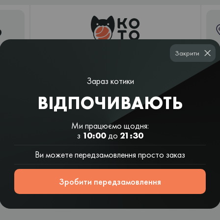
9
Закрити
Зараз котики
Суші
Рамен і
Шаурма
Вок і салати
шаурма
азійські супи
ВІДПОЧИВАЮТЬ
КОРИСТУВАЦЬКА УГОДА
Ми працюємо щодня:
з
10:00
до
21:30
Ви можете передзамовлення просто заказ
Зробити передзамовлення