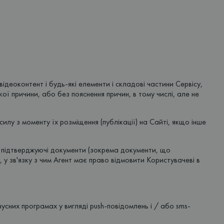
деоконтент і будь-які елементи і складові частини Сервісу,
ої причини, або без пояснення причин, в тому числі, але не
лу з моменту їх розміщення (публікації) на Сайті, якщо інше
м, підтверджуючі документи (зокрема документи, що
 у зв'язку з чим Агент має право відмовити Користувачеві в
усних програмах у вигляді push-повідомлень і / або sms-