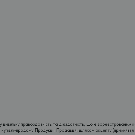
овну цивільну правоздатність та дієздатність, що є зареєстрован
купівлі-продажу Продукції Продавця, шляхом акцепту (прийняття п