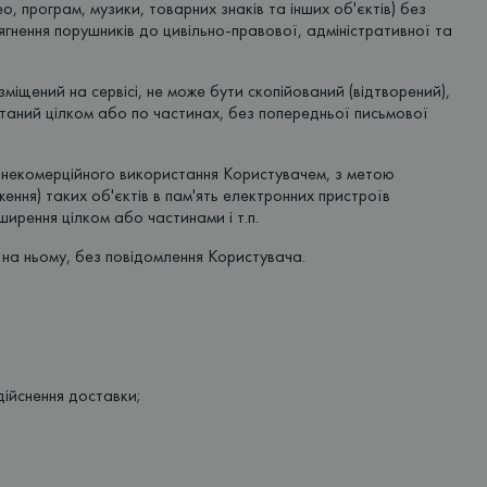
о, програм, музики, товарних знаків та інших об'єктів) без
гнення порушників до цивільно-правової, адміністративної та
міщений на сервісі, не може бути скопійований (відтворений),
таний цілком або по частинах, без попередньої письмової
о некомерційного використання Користувачем, з метою
ння) таких об'єктів в пам'ять електронних пристроїв
ирення цілком або частинами і т.п.
і на ньому, без повідомлення Користувача.
дійснення доставки;