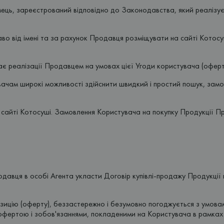
ць, зареєстрований відповідно до Законодавства, який реалізує 
о від імені та за рахунок Продавця розміщувати на сайті Котосу
гає реалізації Продавцем на умовах цієї Угоди користувача (оферт
увачам широкі можливості здійснити швидкий і простий пошук, замо
 сайті Котосуші. Замовлення Користувача на покупку Продукції П
давця в особі Агента укласти Договір купівлі-продажу Продукції н
озицію (оферту), беззастережно і безумовно погоджується з умов
 офертою і зобов'язаннями, покладеними на Користувача в рамках 