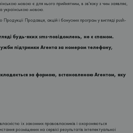
їнською мовою є для нього прийнятним, в зв'язку з чим заявляє,
а українською мовою.
Продукції Продавця, акцій і бонусних програм у вигляді push-
гляді будь-яких sms-повідомлень, не є спамом.
Служби підтримки Агента за номером телефону,
складається за формою, встановленою Агентом, яку
ю власністю їх законних правовласників і охороняються
стання розміщених на сервісі результатів інтелектуальної