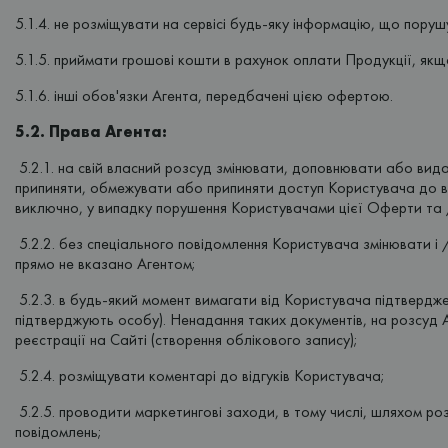
5.1.4. не розміщувати на сервісі будь-яку інформацію, що порушу
5.1.5. приймати грошові кошти в рахунок оплати Продукції, як
5.1.6. інші обов'язки Агента, передбачені цією офертою.
5.2. Права Агента:
5.2.1. на свій власний розсуд змінювати, доповнювати або вида
припиняти, обмежувати або припиняти доступ Користувача до всіх
виключно, у випадку порушення Користувачами цієї Оферти та
5.2.2. без спеціального повідомлення Користувача змінювати і 
прямо не вказано Агентом;
5.2.3. в будь-який момент вимагати від Користувача підтверджен
підтверджують особу). Ненадання таких документів, на розсуд А
реєстрації на Сайті (створення облікового запису);
5.2.4. розміщувати коментарі до відгуків Користувача;
5.2.5. проводити маркетингові заходи, в тому числі, шляхом роз
повідомлень;