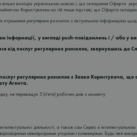
ін вільно володіє українською мовою і, що складання Оферти укра
рийнятою Користувачем на тій лише підставі, що Оферта складен
на отримання регулярних розсилок з актуальною інформацією щодо 
інформації, у вигляді push-повідомлень і / або у ви
ися від послуг регулярних розсилок, звернувшись до 
послуг регулярних розсилок є Заява Користувача, що 
шту Агента.
ку, не перевищує 5 (п'яти) робочих днів з моменту
и інтелектуальної діяльності, а також сам Сервіс є інтелектуально
відповідними міжнародними угодами і конвенціями. Будь-яке викори