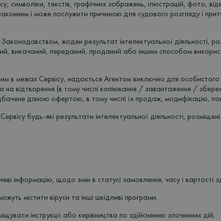
су, символіки, текстів, графічних зображень, ілюстрацій, фото, віде
конним і може послужити причиною для судового розгляду і притя
 Законодавством, жоден результат інтелектуальної діяльності, роз
ий, викачаний, переданий, проданий або іншим способом викорис
щеним в межах Сервісу, надається Агентом виключно для особистог
на відтворення (в тому числі копіювання / завантаження / збереже
дбачене даною офертою, в тому числі їх продаж, модифікацію, пош
Сервісу будь-які результати інтелектуальної діяльності, розміщен
ві інформацію, щодо змін в статусі замовлення, часу і вартості з
 можуть містити віруси та інші шкідливі програми;
міщувати інструкції або керівництва по здійсненню злочинних дій;