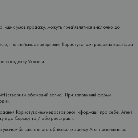
і та інших умов продажу, можуть пред'являтися виключно до
кцією, і не здійснює повернення Користувачам грошових коштів за
ьного кодексу України.
ті (створити обліковий запис). При заповненні форми
оди».
надання Користувачем недостовірної інформації про себе, Агент
упі до Сервісу та / або реєстрації.
истувачем більше одного облікового запису Агент залишає за