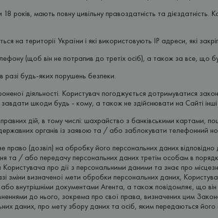
и 18 років, мають повну цивільну правоздатність та дієздатність. 
ься на території України і які використовують IP адреси, які закр
елефону (щоб він не потрапив до третіх осіб), а також за все, що 
в разі будь-яких порушень безпеки.
оненої діяльності. Користувач погоджується дотримуватися закон
завдати шкоди будь - кому, а також не здійснювати на Сайті інші
иправних дій, в тому числі: шахрайство з банківськими картами, п
 державних органів із заявою та / або заблокувати телефонний н
не право (дозвіл) на обробку його персональних даних відповідно
ня та / або передачу персональних даних третім особам в порядк
я Користувача про дії з персональними даними та знає про місцез
 разі зміни визначеної мети обробки персональних даних, Користу
 або внутрішніми документами Агента, а також повідомляє, що ві
повненнями до нього, зокрема про свої права, визначених цим Зако
них даних, про мету збору даних та осіб, яким передаються його 