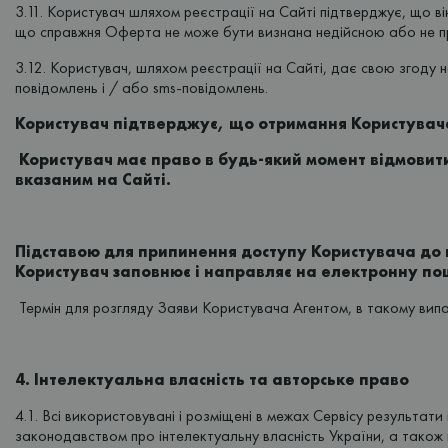
3.11. Користувач шляхом реєстрації на Сайті підтверджує, що в
що справжня Оферта не може бути визнана недійсною або не п
3.12. Користувач, шляхом реєстрації на Сайті, дає свою згоду 
повідомлень і / або sms-повідомлень.
Користувач підтверджує, що отримання Користувачем 
Користувач має право в будь-який момент відмовит
вказаним на Сайті.
Підставою для припинення доступу Користувача до 
Користувач заповнює і направляє на електронну по
Термін для розгляду Заяви Користувача Агентом, в такому випад
4. Інтелектуальна власність та авторське право
4.1. Всі використовувані і розміщені в межах Сервісу результат
законодавством про інтелектуальну власність України, а також 