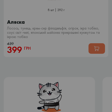
8 шт | 292 г
Аляска
Лосось, тунець, крем-сир філадельфія, огірок, ікра тобіко,
соус світ-чилі, японський майонез прикрашені кунжутом та
ікрою тобіко
439
399
ГРН