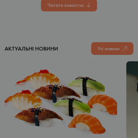
шаурма, снеки, десерти та напої. Обирайте страви для
Читати повністю
обіду, сімейної вечері, зустрічі з друзями або великої
компанії.
Переглянути меню
Обрати суші-сет
Перевірити зону доставки
АКТУАЛЬНІ НОВИНИ
Усі новини
Що можна замовити у KotoSushi
У KotoSushi можна зібрати невелике замовлення для однієї
людини, обрати вечерю для двох або замовити великий сет
для сім’ї та компанії.
У картці кожної страви вказані склад, вага, кількість
шматочків і актуальна ціна. Це допомагає швидко порівняти
позиції та обрати потрібний формат замовлення.
РОЛИ ТА СУШІ
У меню представлені класичні, запечені та гарячі роли з