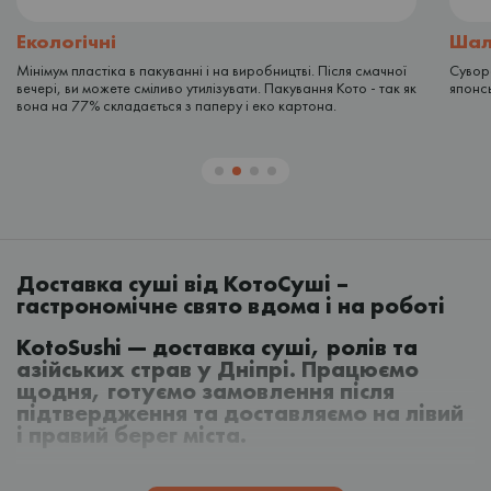
Екологічні
Шал
Мінімум пластіка в пакуванні і на виробництві. Після смачної
Суворе
вечері, ви можете сміливо утилізувати. Пакування Кото - так як
японсь
вона на 77% складається з паперу і еко картона.
Доставка суші від КотоСуші –
гастрономічне свято вдома і на роботі
KotoSushi — доставка суші, ролів та
азійських страв у Дніпрі. Працюємо
щодня, готуємо замовлення після
підтвердження та доставляємо на лівий
і правий берег міста.
У меню є роли, суші, сети, рамен, WOK, шаурма, суші-