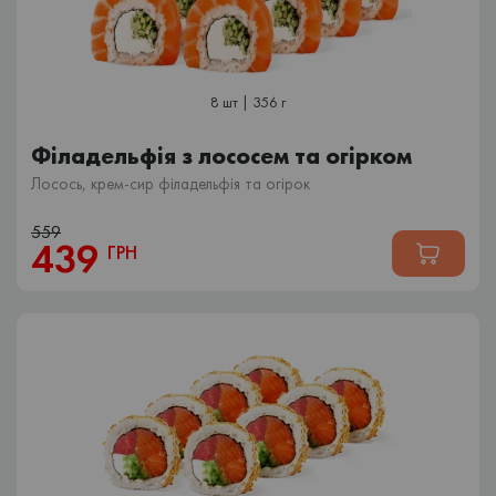
8 шт | 356 г
Філадельфія з лососем та огірком
Лосось, крем-сир філадельфія та огірок
559
439
ГРН