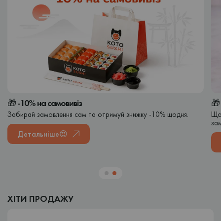
🎁 -10% на самовивіз
🎁
Забирай замовлення сам та отримуй знижку -10% щодня.
Що
зам
Детальніше😍
ХІТИ ПРОДАЖУ