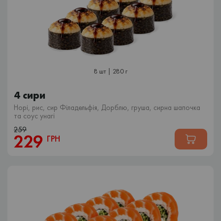
8 шт | 280 г
4 сири
Норі, рис, сир Філадельфія, Дорблю, груша, сирна шапочка
та соус унагі
259
229
ГРН