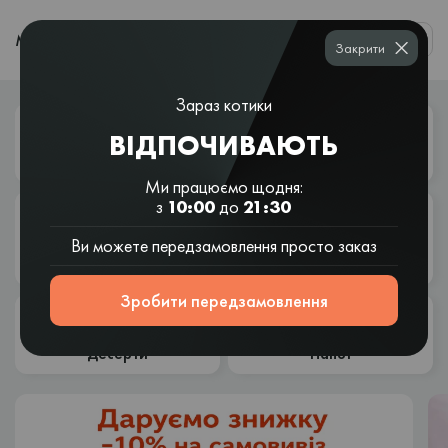
0
МЕНЮ
Закрити
Зараз котики
ВІДПОЧИВАЮТЬ
Суші
Сети
Роли
Суші
шаурма
Ми працюємо щодня:
з
10:00
до
21:30
Рамен і
Ви можете передзамовлення просто заказ
Шаурма
Вок і салати
азійські
Снеки
супи
Зробити передзамовлення
Десерти
Напої