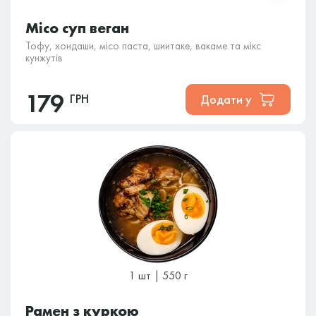
Місо суп веган
Тофу, хондаши, місо паста, шиитаке, вакаме та мікс
кунжутів
179
ГРН
Додати у
1 шт | 550 г
Рамен з куркою