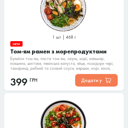
1 шт | 468 г
NEW
Том-ям рамен з морепродуктами
Бульйон том-ям, паста том-ям, окунь, мідії, кальмар,
локшина, шиїтаке, пекінська капуста, яйце, помідори чері,
тамаринд, рибний та соєвий соуси, вершки, норі, кінза,
кунжут.
399
ГРН
Додати у