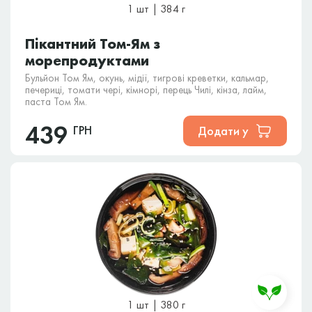
1 шт | 384 г
Пікантний Том-Ям з
морепродуктами
Бульйон Том Ям, окунь, мідії, тигрові креветки, кальмар,
печериці, томати чері, кімнорі, перець Чилі, кінза, лайм,
паста Том Ям.
439
ГРН
Додати у
1 шт | 380 г