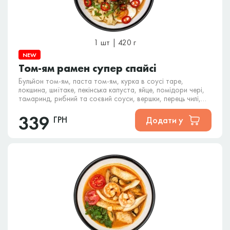
1 шт | 420 г
NEW
Том-ям рамен супер спайсі
Бульйон том-ям, паста том-ям, курка в соусі таре,
локшина, шиїтаке, пекінська капуста, яйце, помідори чері,
тамаринд, рибний та соєвий соуси, вершки, перець чилі,
Carolina Reaper, кінза та кунжут.
339
ГРН
Додати у