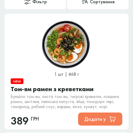
Фільтр
Сортування
1 шт | 468 г
NEW
Том-ям рамен з креветками
Бульйон том-ям, паста том-ям, тигрові креветки, локшина
рамєн, шиїтаке, пекінська капуста, яйце, помідори чері,
тамаринд, рибний соус, вершки, кінза, кунжут, норі.
389
ГРН
Додати у