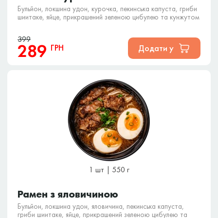
Бульйон, локшина удон, курочка, пекинська капуста, гриби
шиитаке, яйце, прикрашений зеленою цибулею та кунжутом
399
289
ГРН
Додати у
1 шт | 550 г
Рамен з яловичиною
Бульйон, локшина удон, яловичина, пекинська капуста,
гриби шиитаке, яйце, прикрашений зеленою цибулею та