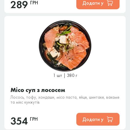
289
ГРН
Додати у
1 шт | 380 г
Місо суп з лососем
Лосось, тофу, хондаши, місо паста, яйце, шиитаке, вакаме
та мікс кунжутів
354
ГРН
Додати у