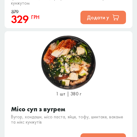
кунжутом
379
329
ГРН
Додати у
1 шт | 380 г
Місо суп з вугрем
Вугор, хондаши, місо паста, яйце, тофу, шиитаке, вакаме
та мікс кунжутів