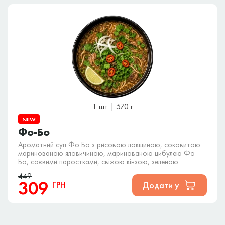
1 шт | 570 г
NEW
Фо-Бо
Ароматний суп Фо Бо з рисовою локшиною, соковитою
маринованою яловичиною, маринованою цибулею Фо
Бо, соєвими паростками, свіжою кінзою, зеленою
цибулею, перцем чилі та лаймом у насиченому яловичому
449
бульйоні з часниковими нотками та прикрашений кунжутом
309
ГРН
Додати у