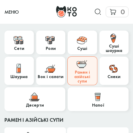
0
МЕНЮ
Суші
Сети
Роли
Суші
шаурма
Рамен і
Шаурма
Вок і салати
азійські
Снеки
супи
Десерти
Напої
РАМЕН І АЗІЙСЬКІ СУПИ