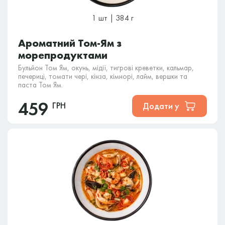
1 шт | 384 г
Ароматний Том-Ям з
морепродуктами
Бульйон Том Ям, окунь, мідії, тигрові креветки, кальмар,
печериці, томати чері, кінза, кімнорі, лайм, вершки та
паста Том Ям.
459
ГРН
Додати у