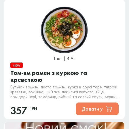
1 шт | 419 г
NEW
Том-ям рамен з куркою та
креветкою
Бульйон том-ям, паста том-ям, курка в соусі таре, тигрові
креветки, локшина, шиїтаке, пекінська капуста, яйце,
помідори чері, тамаринд, рибний та соєвий соуси, вершки,
норі, кінза, кунжут.
357
ГРН
Додати у