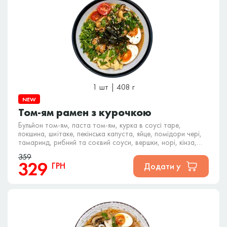
1 шт | 408 г
NEW
Том-ям рамен з курочкою
Бульйон том-ям, паста том-ям, курка в соусі таре,
локшина, шиїтаке, пекінська капуста, яйце, помідори чері,
тамаринд, рибний та соєвий соуси, вершки, норі, кінза,
кунжут.
359
329
ГРН
Додати у