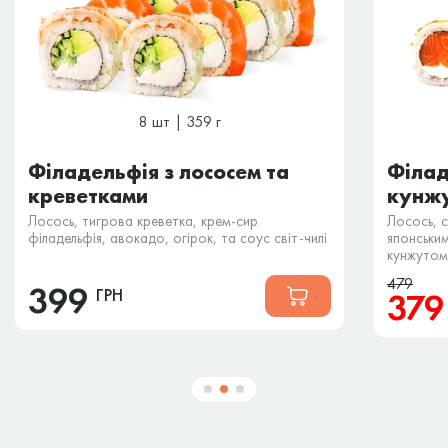
8 шт | 359 г
Філадельфія з лососем та
Філад
креветками
кунжу
Лосось, тигрова креветка, крем-сир
Лосось, 
філадельфія, авокадо, огірок, та соус світ-чилі
японськи
кунжутом
479
399
ГРН
37