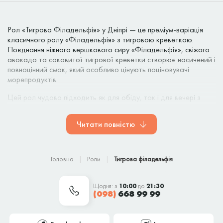
Рол «Тигрова Філадельфія» у Дніпрі — це преміум-варіація
класичного ролу «Філадельфія» з тигровою креветкою.
Поєднання ніжного вершкового сиру «Філадельфія», свіжого
авокадо та соковитої тигрової креветки створює насичений і
повноцінний смак, який особливо цінують поціновувачі
морепродуктів.
Цей рол чудово підходить як для обіду, так і для вечері з
компанією. Сполучення м’якої текстури рису та інгредієнтів із
легкою пікантністю соусу робить його універсальним
Читати повністю
вибором.
Замовляйте рол «Тигрова Філадельфія» з доставкою по
Дніпру від KotoSushi — тільки свіжі інгредієнти та стабільно
Головна
Роли
Тигрова філадельфія
висока якість.
Щодня: з
10:00
до
21:30
(098)
668 99 99