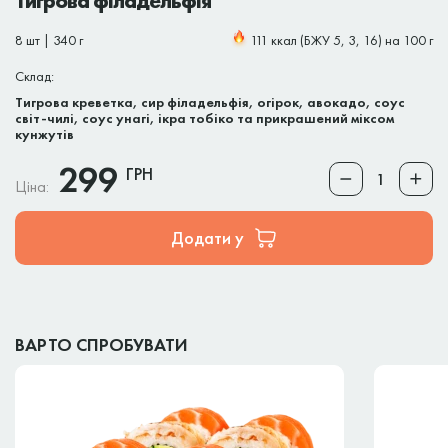
Тигрова філадельфія
8 шт | 340 г
111 ккал (БЖУ 5, 3, 16) на 100 г
Склад:
Тигрова креветка, сир філадельфія, огірок, авокадо, соус
світ-чилі, соус унагі, ікра тобіко та прикрашений міксом
кунжутів
299
ГРН
Ціна:
Додати у
ВАРТО СПРОБУВАТИ