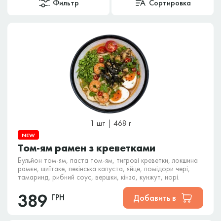
Фильтр
Сортировка
1 шт | 468 г
NEW
Том-ям рамен з креветками
Бульйон том-ям, паста том-ям, тигрові креветки, локшина
рамєн, шиїтаке, пекінська капуста, яйце, помідори чері,
тамаринд, рибний соус, вершки, кінза, кунжут, норі.
389
ГРН
Добавить в