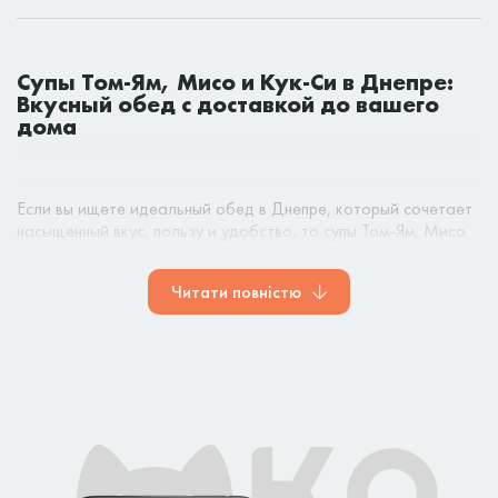
Супы Том-Ям, Мисо и Кук-Си в Днепре:
Вкусный обед с доставкой до вашего
дома
Если вы ищете идеальный обед в Днепре, который сочетает
насыщенный вкус, пользу и удобство, то супы Том-Ям, Мисо
или Кук-Си от
Kotosushi
– это именно то, что вам нужно.
Эти супы – настоящие жемчужины азиатской кухни, которые
Читати повністю
уже давно завоевали сердца гурманов по всему миру. Они
прекрасно подходят как для быстрого перекуса, так и для
полноценного обеда, который насытит и согреет в любое
время года.
ЧТО ТАКОЕ СУПЫ ТОМ-ЯМ, МИСО И КУК-СИ?