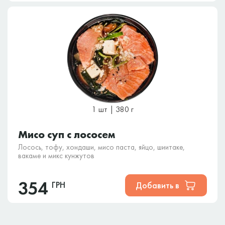
1 шт | 380 г
Мисо суп с лососем
Лосось, тофу, хондаши, мисо паста, яйцо, шиитаке,
вакаме и микс кунжутов
354
ГРН
Добавить в