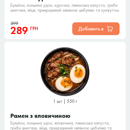
Бульйон, локшина удон, курочка, пекинська капуста, гриби
шиитаке, яйце, прикрашений зеленою цибулею та кунжутом
399
289
ГРН
Добавить в
1 шт | 550 г
Рамен з яловичиною
Бульйон, локшина удон, яловичина, пекинська капуста,
гриби шиитаке, яйце, прикрашений зеленою цибулею та