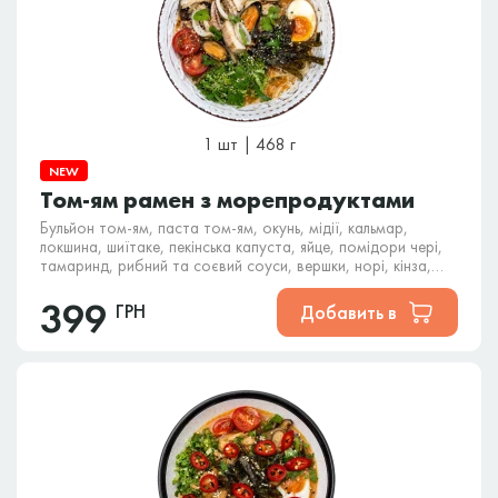
1 шт | 468 г
NEW
Том-ям рамен з морепродуктами
Бульйон том-ям, паста том-ям, окунь, мідії, кальмар,
локшина, шиїтаке, пекінська капуста, яйце, помідори чері,
тамаринд, рибний та соєвий соуси, вершки, норі, кінза,
кунжут.
399
ГРН
Добавить в