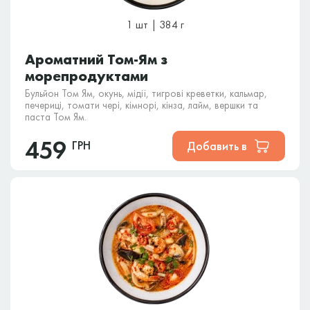
1 шт | 384 г
Ароматний Том-Ям з
морепродуктами
Бульйон Том Ям, окунь, мідії, тигрові креветки, кальмар,
печериці, томати чері, кімнорі, кінза, лайм, вершки та
паста Том Ям.
459
ГРН
Добавить в