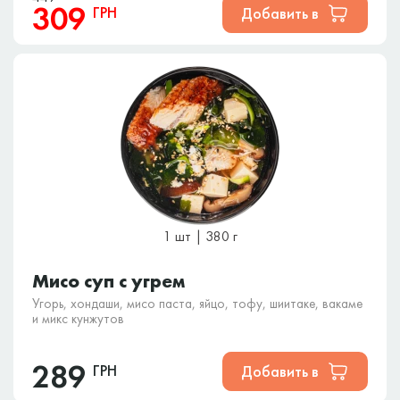
бульйоні з часниковими нотками та прикрашений кунжутом
309
ГРН
Добавить в
1 шт | 380 г
Мисо суп с угрем
Угорь, хондаши, мисо паста, яйцо, тофу, шиитаке, вакаме
и микс кунжутов
289
ГРН
Добавить в