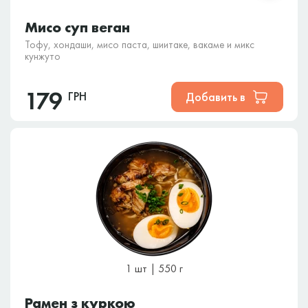
Мисо суп веган
Тофу, хондаши, мисо паста, шиитаке, вакаме и микс
кунжуто
179
ГРН
Добавить в
1 шт | 550 г
Рамен з куркою