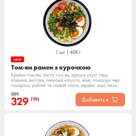
1 шт | 408 г
NEW
Том-ям рамен з курочкою
Бульйон том-ям, паста том-ям, курка в соусі таре,
локшина, шиїтаке, пекінська капуста, яйце, помідори чері,
тамаринд, рибний та соєвий соуси, вершки, норі, кінза,
кунжут.
359
329
ГРН
Добавить в