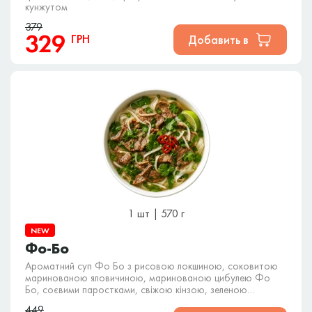
кунжутом
379
329
ГРН
Добавить в
1 шт | 570 г
NEW
Фо-Бо
Ароматний суп Фо Бо з рисовою локшиною, соковитою
маринованою яловичиною, маринованою цибулею Фо
Бо, соєвими паростками, свіжою кінзою, зеленою
цибулею, перцем чилі та лаймом у насиченому яловичому
449