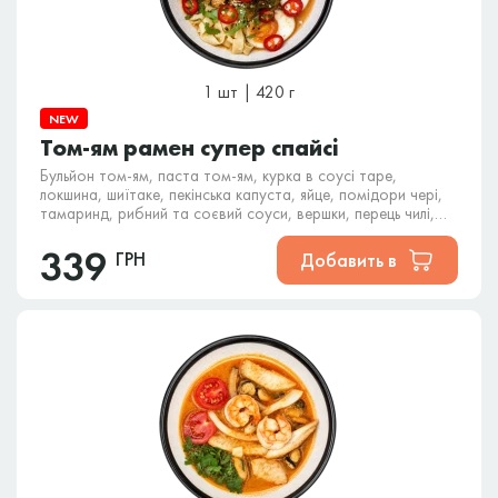
1 шт | 420 г
NEW
Том-ям рамен супер спайсі
Бульйон том-ям, паста том-ям, курка в соусі таре,
локшина, шиїтаке, пекінська капуста, яйце, помідори чері,
тамаринд, рибний та соєвий соуси, вершки, перець чилі,
Carolina Reaper, кінза та кунжут.
339
ГРН
Добавить в