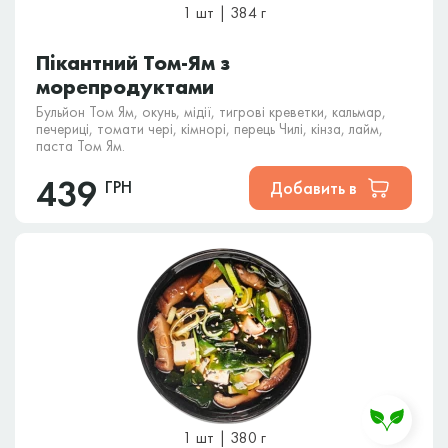
1 шт | 384 г
Пікантний Том-Ям з
морепродуктами
Бульйон Том Ям, окунь, мідії, тигрові креветки, кальмар,
печериці, томати чері, кімнорі, перець Чилі, кінза, лайм,
паста Том Ям.
439
ГРН
Добавить в
1 шт | 380 г