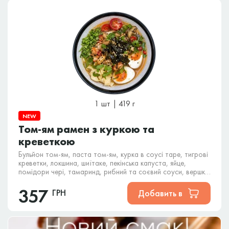
1 шт | 419 г
NEW
Том-ям рамен з куркою та
креветкою
Бульйон том-ям, паста том-ям, курка в соусі таре, тигрові
креветки, локшина, шиїтаке, пекінська капуста, яйце,
помідори чері, тамаринд, рибний та соєвий соуси, вершки,
норі, кінза, кунжут.
357
ГРН
Добавить в