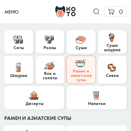
0
МЕНЮ
Суши
Сеты
Роллы
Суши
шаурма
Рамен и
Вок и
Шаурма
азиатские
Снеки
салаты
супы
Десерты
Напитки
РАМЕН И АЗИАТСКИЕ СУПЫ