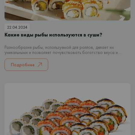
22.04.2024
Какие виды рыбы используются в суши?
Разнообразие рыбы, используемой для роллов, делает их
уникальными и позволяет почувствовать богатство вкуса и
текстур. В этой статье мы рассмотрим самые популярные виды
рыбы, используемые для приготовления роллов и суши, а также их
Подробнее
особенности.