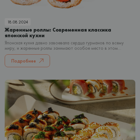
18.08.2024
Жаренные роллы: Современная классика
японской кухни
Японская кухня давно завоевала сердца гурманов по всему
миру, и жаренные роллы занимают особое место в этом
кулинарном царстве. Если вы еще не пробовали это
гастрономическое чудо, то вы упускаете возможность
Подробнее
насладиться невероятным вкусом и текстурой. Жаренные роллы
— это не только вкусное, но и крайне интересное блюдо,
которое стоит попробовать каждому.