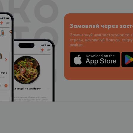
Замовляй через зас
Завантажуй наш застосунок та з
страви, накопичуй бонуси, слідк
акціями.