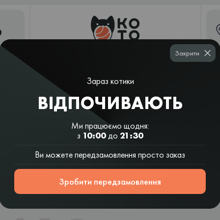
9
Закрити
Зараз котики
Суші
Рамен і
Шаурма
Вок і салати
шаурма
азійські супи
ВІДПОЧИВАЮТЬ
Ми працюємо щодня:
з
10:00
до
21:30
Ви можете передзамовлення просто заказ
Зробити передзамовлення