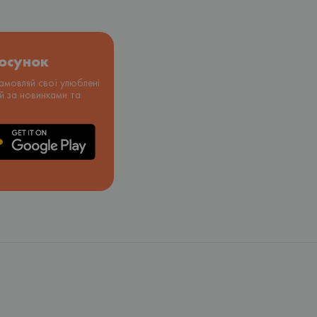
тосунок
амовляй свої улюблені
уй за новинками та