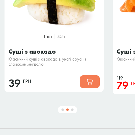
1 шт | 43 г
Суші з авокадо
Суші 
Класичний суші з авокадо в унагі соусі із
Класичний
слайсами мигдалю
119
39
ГРН
79
Г