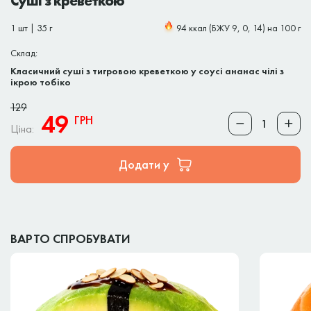
Суші з креветкою
1 шт | 35 г
94 ккал (БЖУ 9, 0, 14) на 100 г
Склад:
Класичний суші з тигровою креветкою у соусі ананас чілі з
ікрою тобіко
129
49
ГРН
Ціна:
Додати у
ВАРТО СПРОБУВАТИ