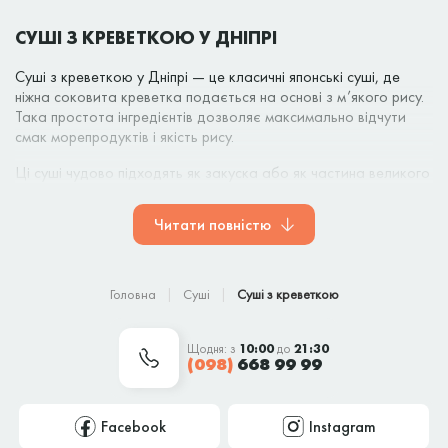
СУШІ З КРЕВЕТКОЮ У ДНІПРІ
Суші з креветкою у Дніпрі — це класичні японські суші, де
ніжна соковита креветка подається на основі з м’якого рису.
Така простота інгредієнтів дозволяє максимально відчути
смак морепродуктів і якість рису.
Ці суші чудово підходять як закуска або як частина великого
замовлення разом із ролами та сетами. Замовляйте суші з
креветкою з доставкою по Дніпру або обирайте самовивіз —
Читати повністю
завжди смачно, швидко і зручно від
KotoSushi
.
Головна
Суші
Суші з креветкою
Щодня: з
10:00
до
21:30
(098)
668 99 99
Facebook
Instagram