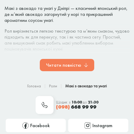
Макі з авокадо та унагі у Дніпрі — класичний японський рол,
де м’який авокадо загорнутий у норі та прикрашений
ароматним соусом унагі.
Рол вирізняється легкою текстурою та м’яким смаком, чудово
підходить як для перекусу, так і як частина сету. Простий,
але вишуканий смак робить макі улюбленим вибором
поціновувачів японської кухні.
Як замовити?
Читати повністю
Замовити рол можна через сайт
KotoSushi
або за
телефоном:
(098) 668 99 99
. Доставка щодня з
10:00 до
21:30
.
Головна
Роли
Макі з авокадо та унагі
Щодня: з
10:00
до
21:30
(098)
668 99 99
Facebook
Instagram