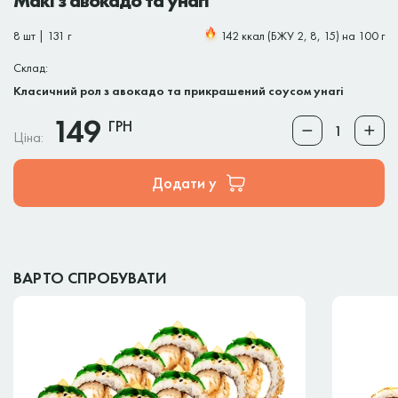
Макі з авокадо та унагі
8 шт | 131 г
142 ккал (БЖУ 2, 8, 15) на 100 г
Склад:
Класичний рол з авокадо та прикрашений соусом унагі
149
ГРН
Ціна:
Додати у
ВАРТО СПРОБУВАТИ