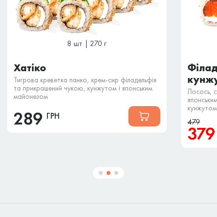
8 шт | 270 г
Хатіко
Філад
кунжу
Тигрова креветка панко, крем-сир філадельфія
та прикрашений чукою, кунжутом і японським
Лосось, 
майонезом
японськи
кунжутом
289
ГРН
479
37