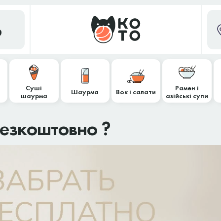
9
Суші
Рамен і
Шаурма
Вок і салати
шаурма
азійські супи
езкоштовно ?