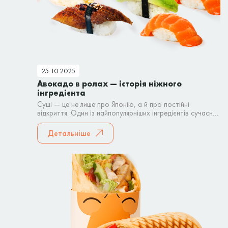
25.10.2025
Авокадо в ролах — історія ніжного
інгредієнта
Суші — це не лише про Японію, а й про постійні
відкриття. Один із найпопулярніших інгредієнтів сучасних
ролів — авокадо.
Детальніше