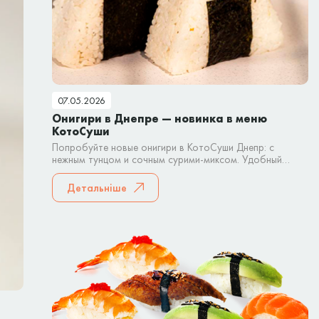
07.05.2026
Онигири в Днепре — новинка в меню
КотоСуши
Попробуйте новые онигири в КотоСуши Днепр: с
нежным тунцом и сочным сурими-миксом. Удобный
японский снек для быстрого перекуса или заказа домой.
Детальніше