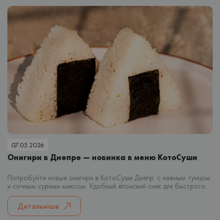
07.05.2026
Онигири в Днепре — новинка в меню КотоСуши
Попробуйте новые онигири в КотоСуши Днепр: с нежным тунцом
и сочным сурими-миксом. Удобный японский снек для быстрого
перекуса или заказа домой.
Детальніше