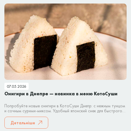
07.05.2026
Онигири в Днепре — новинка в меню КотоСуши
Попробуйте новые онигири в КотоСуши Днепр: с нежным тунцом
и сочным сурими-миксом. Удобный японский снек для быстрого
перекуса или заказа домой.
Детальніше