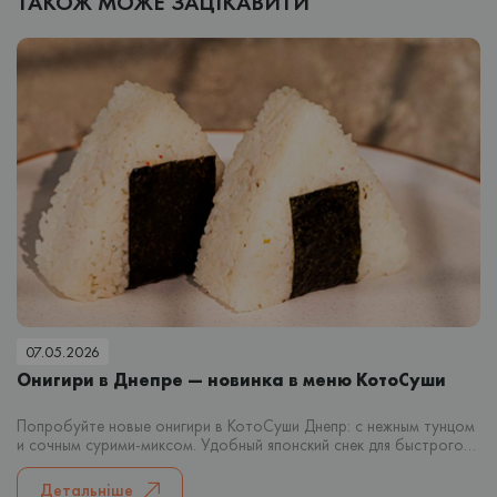
ТАКОЖ МОЖЕ ЗАЦІКАВИТИ
07.05.2026
Онигири в Днепре — новинка в меню КотоСуши
Попробуйте новые онигири в КотоСуши Днепр: с нежным тунцом
и сочным сурими-миксом. Удобный японский снек для быстрого
перекуса или заказа домой.
Детальніше