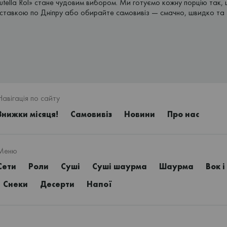
ella Rol» стане чудовим вибором. Ми готуємо кожну порцію так, 
оставкою по Дніпру або обирайте самовивіз — смачно, швидко та 
Навігація по сайту
Знижки місяця!
Самовивіз
Новини
Про нас
Меню
Сети
Роли
Суші
Суші шаурма
Шаурма
Вок і
Снеки
Десерти
Напої