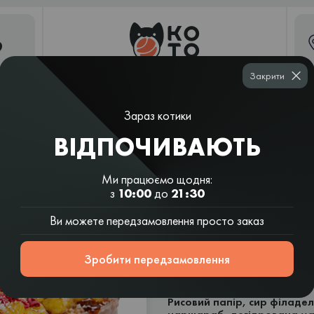
9
Закрити
Зараз котики
Суші
Рамен і
Шаурма
Вок і салати
шаурма
азійські супи
ВІДПОЧИВАЮТЬ
Ми працюємо щодня:
з
10:00
до
21:30
NEW
Нутелла р
Ви можете передзамовлення просто заказ
6 шт | 278 г
Зробити передзамовлення
Склад:
Рисовий папір, сир філадел