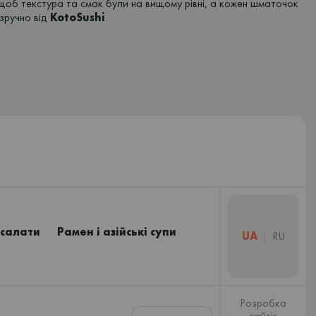
щоб текстура та смак були на вищому рівні, а кожен шматочок
зручно від
KotoSushi
.
 салати
Рамен і азійські супи
UA
RU
Розробка
сайтів