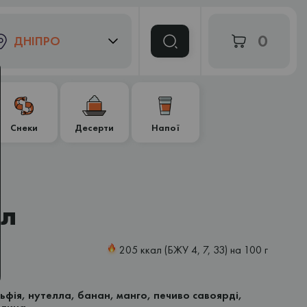
0
ДНІПРО
Снеки
Десерти
Напої
ол
205 ккал (БЖУ 4, 7, 33) на 100 г
ьфія, нутелла, банан, манго, печиво савоярді,