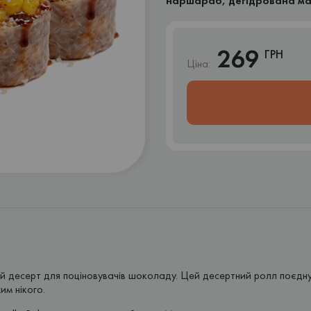
наршараб, дегідрована ма
269
ГРН
Ціна:
 десерт для поціновувачів шоколаду. Цей десертний ролл поєднує 
м нікого.