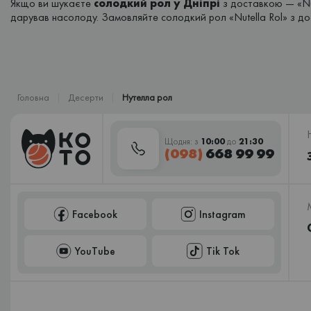
Якщо ви шукаєте
солодкий рол у Дніпрі
з доставкою — «Nut
дарував насолоду. Замовляйте солодкий рол «Nutella Rol» з д
Головна
Десерти
Нутелла рол
Щодня: з
10:00
до
21:30
(098)
668 99 99
Facebook
Instagram
YouTube
Tik Tok