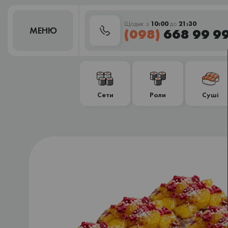
Щодня: з
10:00
до
21:30
МЕНЮ
(098)
668 99 9
Сети
Роли
Суші