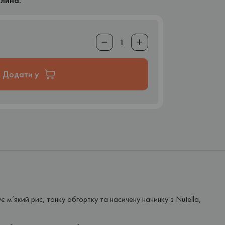
лина.
Додати у
м’який рис, тонку обгортку та насичену начинку з Nutella,