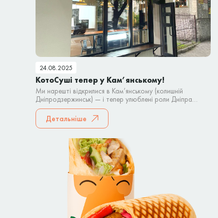
24.08.2025
КотоСуші тепер у Кам’янському!
Ми нарешті відкрилися в Кам’янському (колишній
Дніпродзержинськ) — і тепер улюблені роли Дніпра
можна замовити і тут! Що ми пропонуємо?
Детальніше