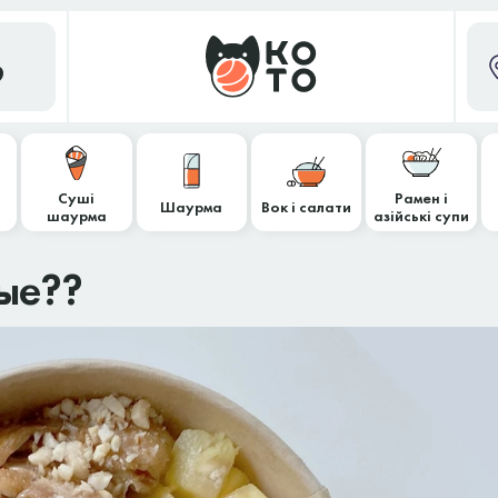
9
Суші
Рамен і
Шаурма
Вок і салати
шаурма
азійські супи
ые??