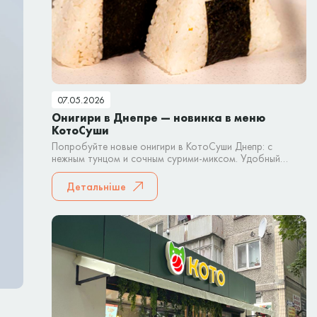
07.05.2026
Онигири в Днепре — новинка в меню
КотоСуши
Попробуйте новые онигири в КотоСуши Днепр: с
нежным тунцом и сочным сурими-миксом. Удобный
японский снек для быстрого перекуса или заказа домой.
Детальніше