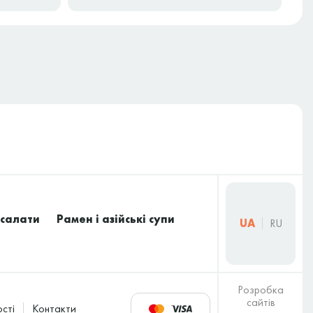
 салати
Рамен і азійські супи
UA
RU
Розробка
сайтів
сті
Контакти