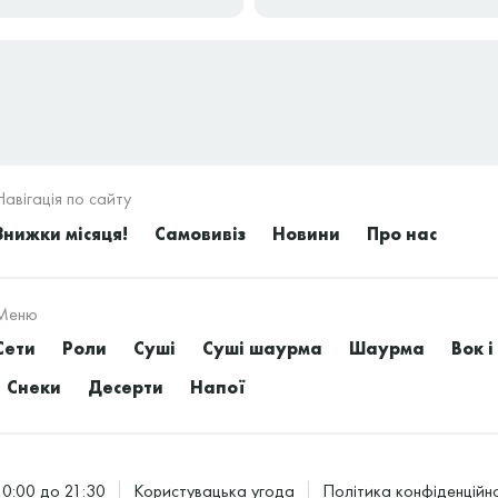
Навігація по сайту
Знижки місяця!
Самовивіз
Новини
Про нас
Меню
Сети
Роли
Суші
Суші шаурма
Шаурма
Вок і
Снеки
Десерти
Напої
0:00 до 21:30
Користувацька угода
Політика конфіденційно