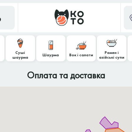
9
Суші
Рамен і
Шаурма
Вок і салати
шаурма
азійські супи
Оплата та доставка