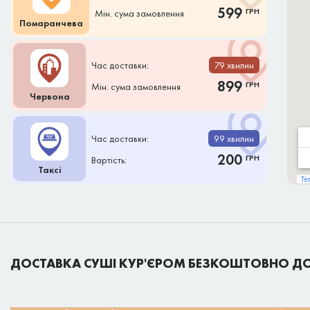
599
ГРН
Мін. сума замовлення
Помаранчева
Час доставки:
79 хвилин
899
ГРН
Мін. сума замовлення
Червона
Час доставки:
99 хвилин
200
ГРН
Вартість:
Таксі
ДОСТАВКА СУШІ КУР'ЄРОМ БЕЗКОШТОВНО ДО