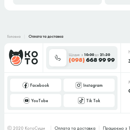
Варіанти оплати:
Оплата на сайті через сервіс Mono.
Оплата готівкою кур'єру після доставки.
Головна
Оплата та доставка
Оплата на картку (запитайте у оператора кол-центру).
Оплата терміналом або qr кодом
Щодня: з
10:00
до
21:30
(098)
668 99 99
Ваші “Котосуші”
Facebook
Instagram
YouTube
Tik Tok
Ⓒ 2020 КотоСуши
Оплата та доставка
Працюємо з 1