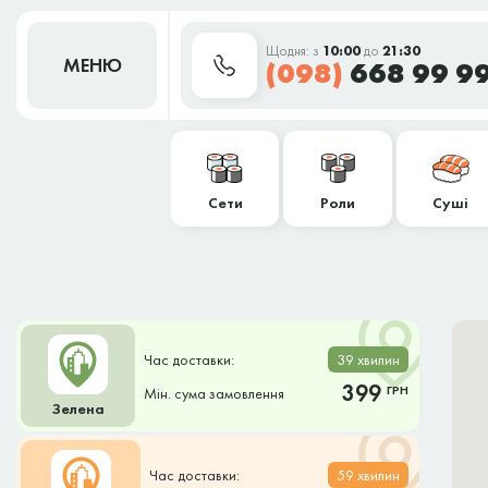
Щодня: з
10:00
до
21:30
МЕНЮ
(098)
668 99 9
Сети
Роли
Суші
Час доставки:
39 хвилин
399
ГРН
Мін. сума замовлення
Зелена
Час доставки:
59 хвилин