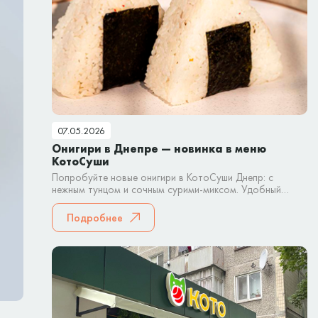
07.05.2026
Онигири в Днепре — новинка в меню
КотоСуши
Попробуйте новые онигири в КотоСуши Днепр: с
нежным тунцом и сочным сурими-миксом. Удобный
японский снек для быстрого перекуса или заказа домой.
Подробнее