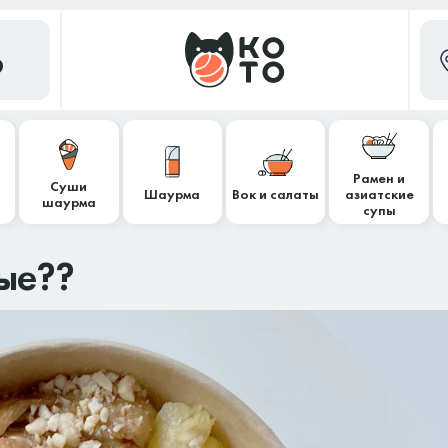
9
Рамен и
Суши
Шаурма
Вок и салаты
азиатские
шаурма
супы
ые??