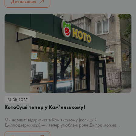
Детальніше
24.08.2025
КотоСуші тепер у Кам’янському!
Ми нарешті відкрилися в Кам’янському (колишній
Дніпродзержинськ) — і тепер улюблені роли Дніпра можна
замовити і тут! Що ми пропонуємо?