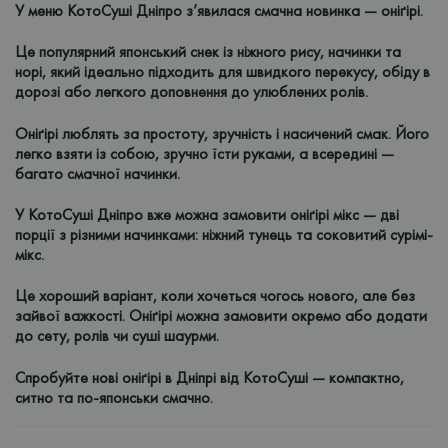
У меню КотоСуші Дніпро з’явилася смачна новинка — оніґірі.
Це популярний японський снек із ніжного рису, начинки та
норі, який ідеально підходить для швидкого перекусу, обіду в
дорозі або легкого доповнення до улюблених ролів.
Оніґірі люблять за простоту, зручність і насичений смак. Його
легко взяти із собою, зручно їсти руками, а всередині —
багато смачної начинки.
У КотоСуші Дніпро вже можна замовити оніґірі мікс — дві
порції з різними начинками: ніжний тунець та соковитий сурімі-
мікс.
Це хороший варіант, коли хочеться чогось нового, але без
зайвої важкості. Оніґірі можна замовити окремо або додати
до сету, ролів чи суші шаурми.
Спробуйте нові оніґірі в Дніпрі від КотоСуші — компактно,
ситно та по-японськи смачно.