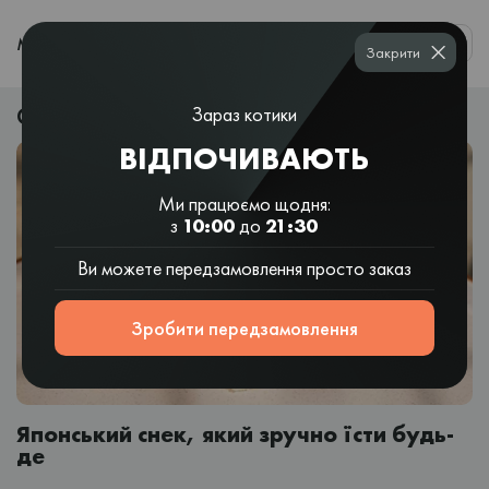
0
МЕНЮ
Закрити
Онигири в Днепре — новинка в меню КотоСуши
Зараз котики
ВІДПОЧИВАЮТЬ
Ми працюємо щодня:
з
10:00
до
21:30
Ви можете передзамовлення просто заказ
Зробити передзамовлення
Японський снек, який зручно їсти будь-
де