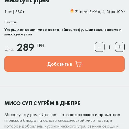
Мисо суп с угрем
1 шт | 380 г
71 ккал (БЖУ 6, 4, 3) на 100 г
Состав:
Угорь, хондаши, мисо паста, яйцо, тофу, шиитаке, вакаме и
микс кунжутов
289
ГРН
Ціна:
Добавить в
МИСО СУП С УГРЁМ В ДНЕПРЕ
Мисо суп с угрём в Днепре — это насыщенное и ароматное
японское блюдо на основе классической мисо-пасты, в
которое добавлены кусочки нежного угря, свежие овощи и