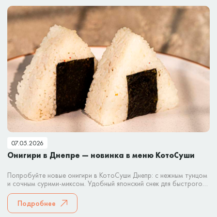
07.05.2026
Онигири в Днепре — новинка в меню КотоСуши
Попробуйте новые онигири в КотоСуши Днепр: с нежным тунцом
и сочным сурими-миксом. Удобный японский снек для быстрого
перекуса или заказа домой.
Подробнее