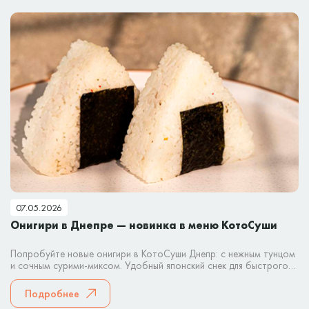
07.05.2026
Онигири в Днепре — новинка в меню КотоСуши
Попробуйте новые онигири в КотоСуши Днепр: с нежным тунцом
и сочным сурими-миксом. Удобный японский снек для быстрого
перекуса или заказа домой.
Подробнее