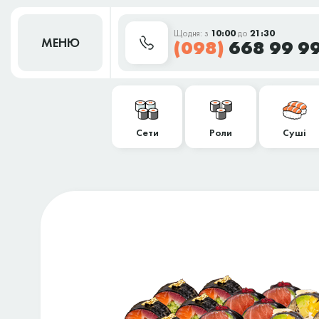
Щодня: з
10:00
до
21:30
МЕНЮ
(098)
668 99 9
Сети
Роли
Суші