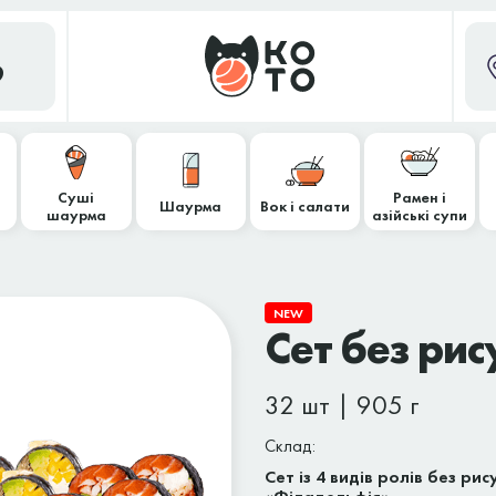
9
Суші
Рамен і
Шаурма
Вок і салати
шаурма
азійські супи
NEW
Сет без рис
32 шт | 905 г
Склад:
Сет із 4 видів ролів без р