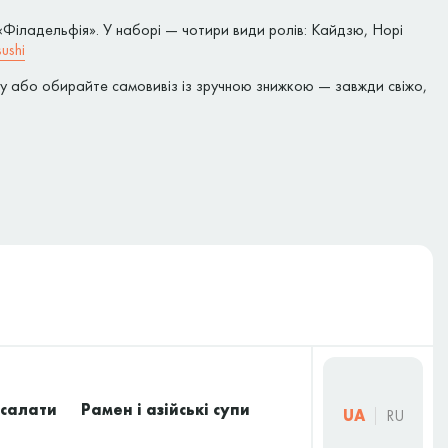
«Філадельфія». У наборі — чотири види ролів: Кайдзю, Норі
ushi
ому або обирайте самовивіз із зручною знижкою — завжди свіжо,
 салати
Рамен і азійські супи
UA
RU