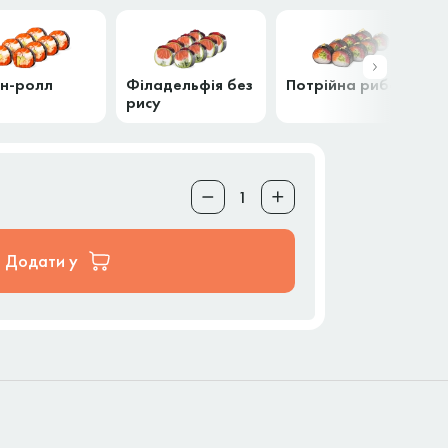
-н-ролл
Філадельфія без
Потрійна риба
рису
Додати у