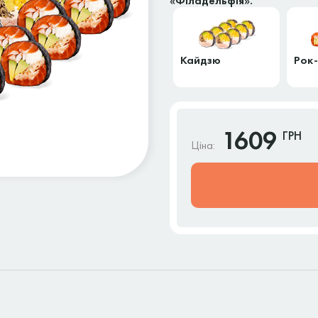
«Філадельфія».
Кайдзю
Рок
1609
ГРН
Ціна: