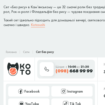
Сет «Без рису» в Кам’янському — це 32 смачні роли без традиц
рол, Рок-н-ролл і Філадельфія без рису — чудове поєднання смак
Такий сет ідеально підходить для домашньої вечері, святковог
смачно і швидко.
Kotosushi
Головна
Сети
Сет без рису
Щодня: з
10:00
до
21:30
(098)
668 99 99
Facebook
Instagram
YouTube
Tik Tok