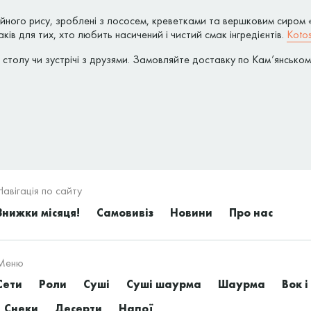
ійного рису, зроблені з лососем, креветками та вершковим сиром 
ів для тих, хто любить насичений і чистий смак інгредієнтів.
Kotos
о столу чи зустрічі з друзями. Замовляйте доставку по Кам’янськ
Навігація по сайту
Знижки місяця!
Самовивіз
Новини
Про нас
Меню
Сети
Роли
Суші
Суші шаурма
Шаурма
Вок і
Снеки
Десерти
Напої