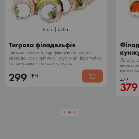
8 шт | 340 г
Тигрова філадельфія
Філад
кунжу
Тигрова креветка, сир філадельфія, огірок,
авокадо, соус світ-чилі, соус унагі, ікра тобіко
Лосось, 
та прикрашений міксом кунжутів
японськи
кунжутом
299
ГРН
479
37