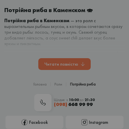
Потрійна риба в Каменском 🍣
Потрійна риба в Каменском
— это ролл с
выразительным рыбным вкусом, в котором сочетаются сразу
три вида рыбы: лосось, тунец и окунь. Свежий огурец
добавляет лёгкость, а соус sweet chili делает вкус более
ярким и пикантным.
Ролл украшен пищевым золотом, поэтому
Потрійна риба
выглядит необычно и аппетитно. Это хороший вариант для
Читати повністю
тех, кто хочет попробовать что-то интереснее классических
роллов.
Если вы хотите
заказать суши в Каменском с
Головна
Роли
Потрійна риба
доставкой
, этот ролл станет отличным выбором для
вкусного обеда или ужина.
Щодня: з
10:00
до
21:30
КотоСуші
— свежие ингредиенты и честные цены 😊
(098)
668 99 99
Закажите Потрійна риба и наслаждайтесь любимыми роллами
дома.
Facebook
Instagram