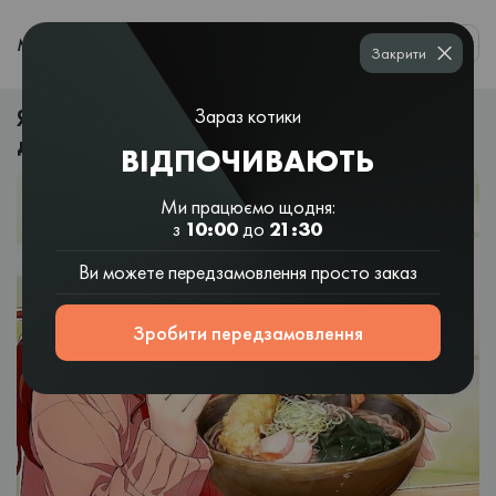
0
МЕНЮ
Закрити
Японська кухня в Дніпрі: суші і рамени з
Зараз котики
доставкою
ВІДПОЧИВАЮТЬ
Ми працюємо щодня:
з
10:00
до
21:30
Ви можете передзамовлення просто заказ
Зробити передзамовлення