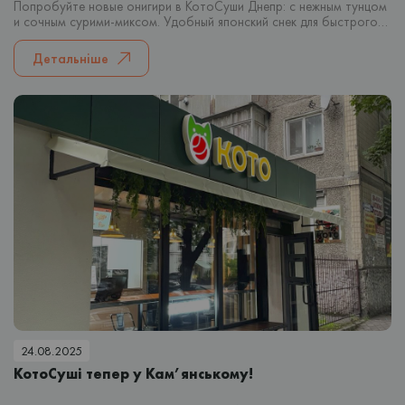
Попробуйте новые онигири в КотоСуши Днепр: с нежным тунцом
и сочным сурими-миксом. Удобный японский снек для быстрого
перекуса или заказа домой.
Детальніше
24.08.2025
КотоСуші тепер у Кам’янському!