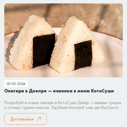
07.05.2026
Онигири в Днепре — новинка в меню КотоСуши
Попробуйте новые онигири в КотоСуши Днепр: с нежным тунцом
и сочным сурими-миксом. Удобный японский снек для быстрого
перекуса или заказа домой.
Детальніше