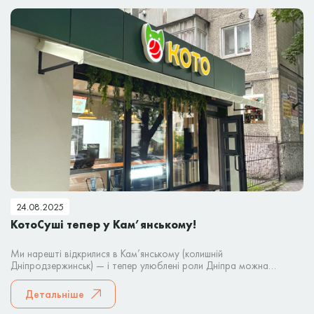
24.08.2025
КотоСуші тепер у Кам’янському!
Ми нарешті відкрилися в Кам’янському (колишній
Дніпродзержинськ) — і тепер улюблені роли Дніпра можна
замовити і тут! Що ми пропонуємо?
Детальніше