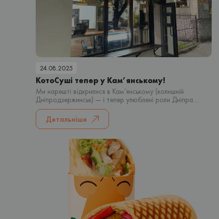
24.08.2025
КотоСуші тепер у Кам’янському!
Ми нарешті відкрилися в Кам’янському (колишній
Дніпродзержинськ) — і тепер улюблені роли Дніпра
можна замовити і тут! Що ми пропонуємо?
Детальніше