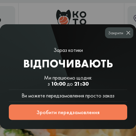
9
Закрити
Зараз котики
Суші
Рамен і
Шаурма
Вок і салати
шаурма
азійські супи
ВІДПОЧИВАЮТЬ
Ми працюємо щодня:
з
10:00
до
21:30
Ви можете передзамовлення просто заказ
Зробити передзамовлення