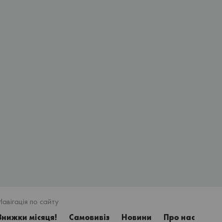
Навігація по сайту
Знижки місяця!
Самовивіз
Новини
Про нас