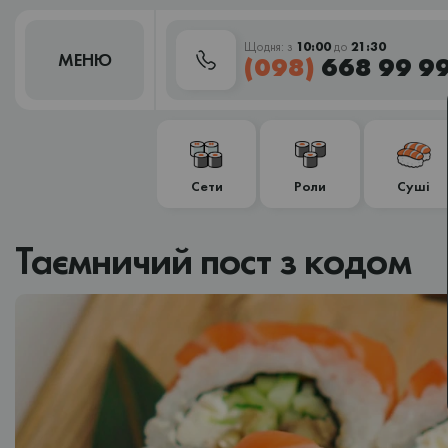
Щодня: з
10:00
до
21:30
МЕНЮ
(098)
668 99 9
Сети
Роли
Суші
Таємничий пост з кодом