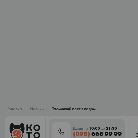
Головна
Новини
Таємничий пост з кодом
Щодня: з
10:00
до
21:30
(098)
668 99 99