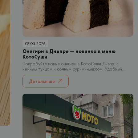
07.05.2026
Онигири в Днепре — новинка в меню
КотоСуши
Попробуйте новые онигири в КотоСуши Днепр: с
нежным тунцом и сочным сурими-миксом. Удобный
японский снек для быстрого перекуса или заказа домой.
Детальніше