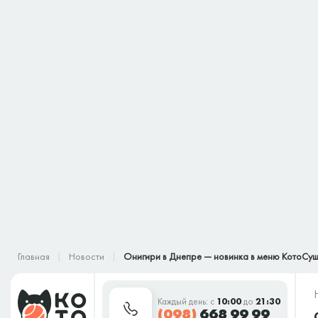
Главная
Новости
Онигири в Днепре — новинка в меню КотоСу
Каждый день: с
10:00
до
21:30
(098)
668 99 99