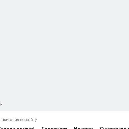
ши
Навигация по сайту
Скидки месяца!
Самовывоз
Новости
О доставке 