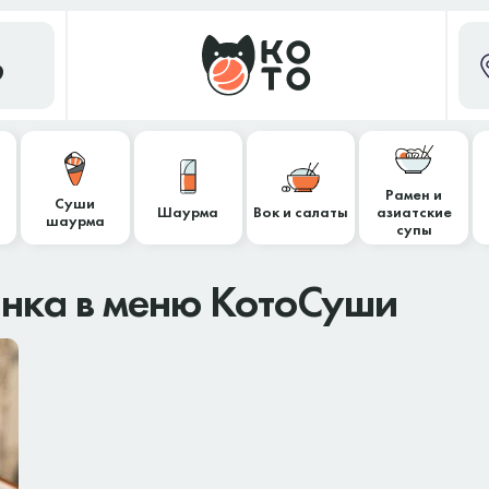
9
Рамен и
Суши
Шаурма
Вок и салаты
азиатские
шаурма
супы
инка в меню КотоСуши