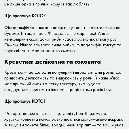
це лише одна з причин, чому її так люблять.
Що пропонує КОТО?
Філадельфія як завжди класика, тут навіть казати нічого не
будемо. (І так, в нас є Філадельфія з марліном). А ще,
неймовірний смак даної риби чудово розкривається у ролі
Сім-сім. Нічого зайвого: лише рибка, філадельфія, кунжут та
соус світ чилі. Але як же ж то смачно.
Креветка: делікатна та соковита
Креветка — це ще один популярний інгредієнт для ролів, що
приносить делікатність та вишуканість у роли. Її ніжне м'ясо
має приємний смак та легку текстуру, яка чудово
поєднується з рисом та іншими інгредієнтами ролів і суші.
Що пропонує КОТО?
Фаворит наших клієнтів — це Селін Діон. В цьому ролі
хрустка креветка панко розкривається максимально яскраво.
А якщо ви хочете більш традиційний варіант — то вашій увазі