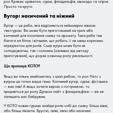
рол Кракен: креветка, сурімі, філадельфія, авокадо та огірок.
Просто та круто.
Вугор: насичений та ніжний
Вугор — це риба, яка відрізняється неймовірно ніжною
текстурою. Він може бути приготований на грилі або
копчений для посилення смаку та аромату. Така риба теж
багата на білок і вітаміни, що робить її не менш корисним
інгредієнтом для ролів. Смак вугра може бути як
солодкуватим, так і солоним (залежно від методу
приготування), що додає кожному ролу унікальності.
Що пропонує КОТО?
Якщо ви тільки знайомитесь з цією рибою, то рол Натс з
вугром це точно ваша тема. Копчений вугор, сурімі, фісташка
— ван лав! А якщо хочете версію з гостринкою, то
придивіться до ролу Дракон лайт з філадельфією — він не
залишить вас байдужим.
У КОТО кожен гурман знайде роли собі до смаку. Більш ніжні,
або більш пікантні. Хрусткі, свіжі, легкі або насичені.