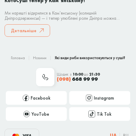
КотоСуші тепер у Кам’янському!
Ми нарешті відкрилися в Кам’янському (колишній
Дніпродзержинськ) — і тепер улюблені роли Дніпра можна
замовити і тут! Що ми пропонуємо?
Детальніше
Головна
Новини
Які види риби використовуються у суші?
Щодня: з
10:00
до
21:30
(098)
668 99 99
Facebook
Instagram
YouTube
Tik Tok
UA
RU