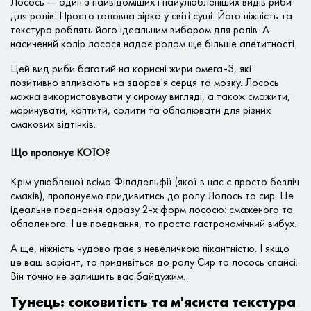
Лосось — один з найвідоміших і найулюбленіших видів риби
для ролів. Просто головна зірка у світі суші. Його ніжність та
текстура роблять його ідеальним вибором для ролів. А
насичений колір лосося надає ролам ще більше апетитності.
Цей вид риби багатий на корисні жири омега-3, які
позитивно впливають на здоров'я серця та мозку. Лосось
можна використовувати у сирому вигляді, а також смажити,
маринувати, коптити, солити та обпалювати для різних
смакових відтінків.
Що пропонує КОТО?
Крім улюбленої всіма Філадельфії (якої в нас є просто безліч
смаків), пропонуємо придивитись до ролу Лолось та сир. Це
ідеальне поєднання одразу 2-х форм лососю: смаженого та
обпаленого. І це поєднання, то просто гастрономічний вибух.
А ще, ніжність чудово грає з невеличкою пікантністю. І якщо
це ваш варіант, то придивіться до ролу Сир та лосось спайсі.
Він точно не залишить вас байдужим.
Тунець: соковитість та м'ясиста текстура