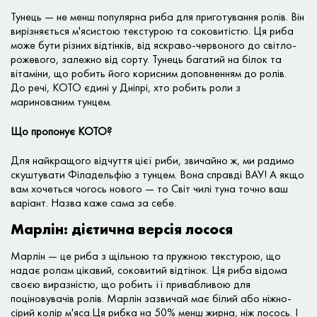
Тунець — не менш популярна риба для приготування ролів. Він
вирізняється м'ясистою текстурою та соковитістю. Ця риба
може бути різних відтінків, від яскраво-червоного до світло-
рожевого, залежно від сорту. Тунець багатий на білок та
вітаміни, що робить його корисним доповненням до ролів.
До речі, КОТО єдині у Дніпрі, хто робить роли з
маринованим тунцем.
Що пропонує КОТО?
Для найкращого відчуття цієї риби, звичайно ж, ми радимо
скуштувати Філадельфію з тунцем. Вона справді ВАУ! А якщо
вам хочеться чогось нового — то Світ чилі туна точно ваш
варіант. Назва каже сама за себе.
Марлін: дієтична версія лосося
Марлін — це риба з щільною та пружною текстурою, що
надає ролам цікавий, соковитий відтінок. Ця риба відома
своєю виразністю, що робить її привабливою для
поціновувачів ролів. Марлін зазвичай має білий або ніжно-
сірий колір м'яса.Ця рибка на 50% менш жирна, ніж лосось. І