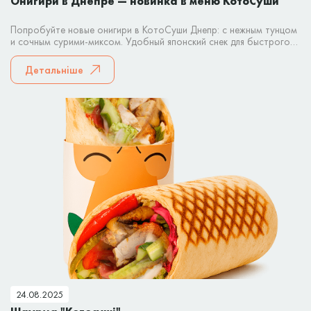
Онигири в Днепре — новинка в меню КотоСуши
Попробуйте новые онигири в КотоСуши Днепр: с нежным тунцом
и сочным сурими-миксом. Удобный японский снек для быстрого
перекуса или заказа домой.
Детальніше
24.08.2025