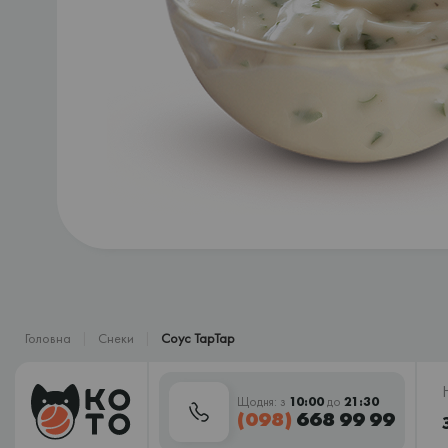
Головна
Снеки
Соус ТарТар
Щодня: з
10:00
до
21:30
(098)
668 99 99