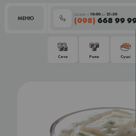
Щодня: з
10:00
до
21:30
МЕНЮ
(098)
668 99 9
Сети
Роли
Суші