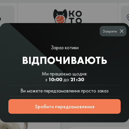
9
Закрити
Зараз котики
Суші
Рамен і
Шаурма
Вок і салати
шаурма
азійські супи
ВІДПОЧИВАЮТЬ
Ми працюємо щодня:
з
10:00
до
21:30
Соус ТарТа
Ви можете передзамовлення просто заказ
1 шт | 24 г
Зробити передзамовлення
Склад: