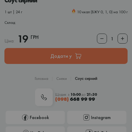
Соус сирний
1 шт | 24 г
10 ккал (БЖУ 0, 1, 0) на 100 г
Склад:
19
ГРН
Ціна:
Додати у
Головна
Снеки
Соус сирний
Щодня: з
10:00
до
21:30
(098)
668 99 99
Facebook
Instagram