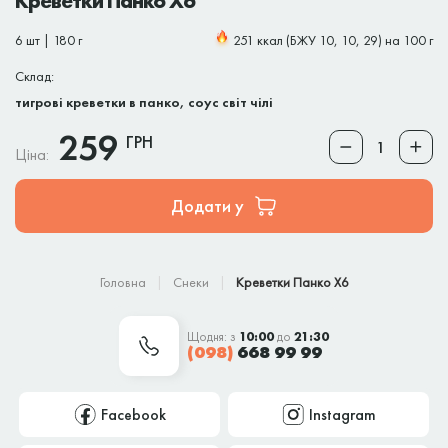
Креветки Панко Х6
6 шт | 180 г
251 ккал (БЖУ 10, 10, 29) на 100 г
Склад:
тигрові креветки в панко, соус світ чілі
259
ГРН
Ціна:
Додати у
Головна
Снеки
Креветки Панко Х6
Щодня: з
10:00
до
21:30
(098)
668 99 99
Facebook
Instagram