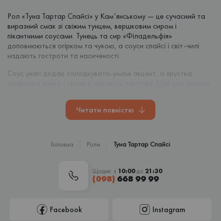
Рол «Туна Тартар Спайсі» у Кам’янському — це сучасний та
виразний смак зі свіжим тунцем, вершковим сиром і
пікантними соусами. Тунець та сир «Філадельфія»
доповнюються огірком та чукою, а соуси спайсі і світ-чилі
надають гостроти та насиченості.
Соус унагі додає солодкувато-умамі акцент, а хрустка
паніровка панко створює апетитну текстуру. Цей рол чудово
підходить для тих, хто цінує сучасні поєднання смаків.
Читати повністю
Замовляйте рол «Туна Тартар Спайсі» з доставкою по
Кам’янському від KotoSushi — швидко, смачно, з якісних
інгредієнтів.
Головна
Роли
Туна Тартар Спайсі
Щодня: з
10:00
до
21:30
(098)
668 99 99
Facebook
Instagram