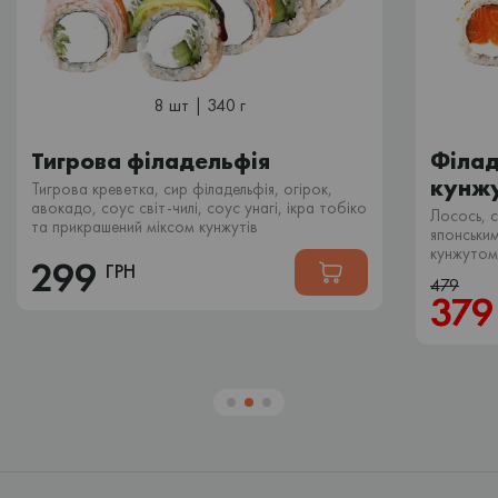
8 шт | 340 г
Тигрова філадельфія
Філад
кунжу
Тигрова креветка, сир філадельфія, огірок,
авокадо, соус світ-чилі, соус унагі, ікра тобіко
Лосось, 
та прикрашений міксом кунжутів
японськи
кунжутом
299
ГРН
479
37