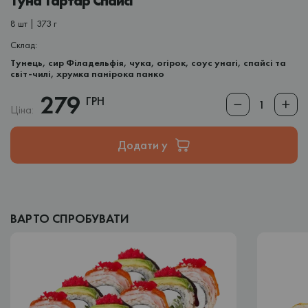
Туна Тартар Спайсі
8 шт | 373 г
Склад:
Тунець, сир Філадельфія, чука, огірок, соус унагі, спайсі та
світ-чилі, хрумка панірока панко
279
ГРН
Ціна:
Додати у
ВАРТО СПРОБУВАТИ