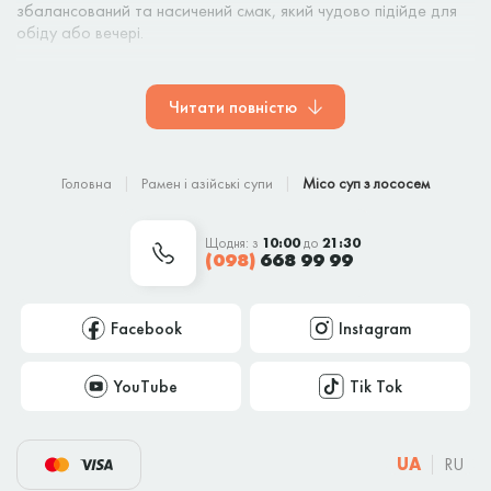
збалансований та насичений смак, який чудово підійде для
обіду або вечері.
Ми готуємо місо суп з лососем на замовлення, зберігаючи
свіжість і смакові якості кожного інгредієнта. Замовляйте місо
Читати повністю
суп з лососем з доставкою по Кам’янському або обирайте
самовивіз — завжди зручно, швидко і смачно від
KotoSushi
.
Головна
Рамен і азійські супи
Місо суп з лососем
Щодня: з
10:00
до
21:30
(098)
668 99 99
Facebook
Instagram
YouTube
Tik Tok
UA
RU