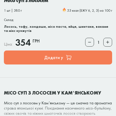
Місо суп з лососем
1 шт | 380 г
53 ккал (БЖУ 6, 2, 3) на 100 г
Склад:
Лосось, тофу, хондаши, місо паста, яйце, шиитаке, вакаме
та мікс кунжутів
354
ГРН
Ціна:
Додати у
МІСО СУП З ЛОСОСЕМ У КАМ’ЯНСЬКОМУ
Місо суп з лососем у Кам’янському — це смачна та ароматна
страва японської кухні. Поєднання насиченого місо-бульйону,
свіжих овочів та ніжних шматочків лосося створюють