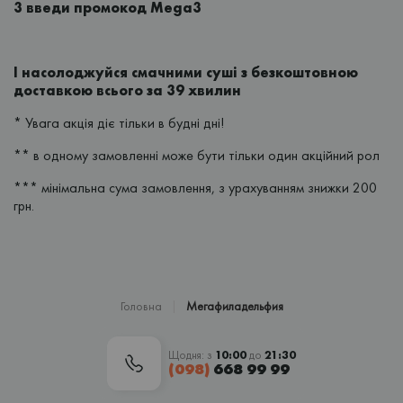
3 введи промокод Mega3
І насолоджуйся смачними суші з безкоштовною
доставкою всього за 39 хвилин
* Увага акція діє тільки в будні дні!
** в одному замовленні може бути тільки один акційний рол
*** мінімальна сума замовлення, з урахуванням знижки 200
грн.
Головна
Мегафиладельфия
Щодня: з
10:00
до
21:30
(098)
668 99 99