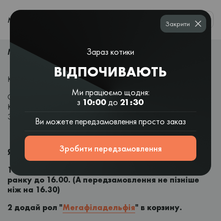
0
МЕНЮ
Закрити
МЕГАФИЛАДЕЛЬФИЯ
Зараз котики
ВІДПОЧИВАЮТЬ
Кожен будній день з 10 ранку до 16.00 вечора.
Ми працюємо щодня:
Оформляй замовлення в додатку Kotosushi або на сайті
з
10:00
до
21:30
Kotosushi.com.ua і отримуй рол "
Мегафіладельфія
" всього за
39 грн.
Ви можете передзамовлення просто заказ
Зробити передзамовлення
Як це працює?
1 кожен будній день, оформи замовлення з 10
ранку до 16.00. (А передзамовлення не пізніше
ніж на 16.30)
2 додай рол "
Мегафіладельфія
" в корзину.