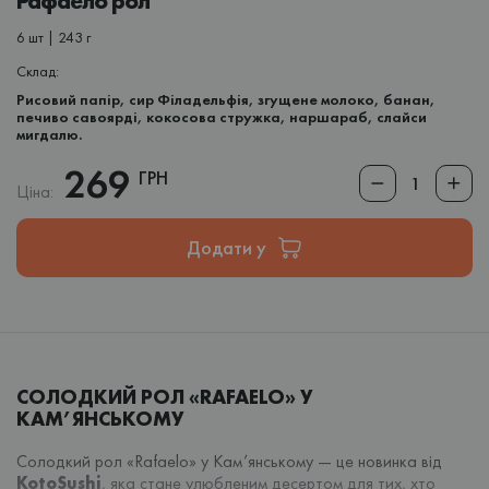
Рафаело рол
6 шт | 243 г
Склад:
Рисовий папір, сир Філадельфія, згущене молоко, банан,
печиво савоярді, кокосова стружка, наршараб, слайси
мигдалю.
269
ГРН
Ціна:
Додати у
СОЛОДКИЙ РОЛ «RAFAELO» У
КАМ’ЯНСЬКОМУ
Солодкий рол «Rafaelo» у Кам’янському — це новинка від
KotoSushi
, яка стане улюбленим десертом для тих, хто