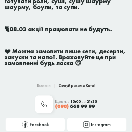
готувати роли, суші, сушу шаурму
шаурму, боули, та супи.
🐈08.03 акції працювати не будуть.
❤️
Можна замовити лише сети, десерти,
закуски та напої. Враховуйте це при
замовленні будь ласка 😌
Головна
Святуй разом з Кото!
Щодня: з
10:00
до
21:30
(098)
668 99 99
Facebook
Instagram