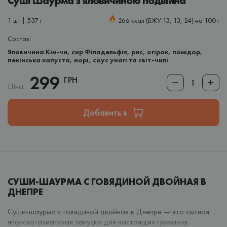
Суші Шаурма з яловичиною подвійна
1 шт | 537 г
266 ккал (БЖУ 13, 13, 24) на 100 г
Состав:
Яловичина Кім-чи, сир Філадельфія, рис, огірок, помідор,
пекінська капуста, норі, соус унагі та світ-чилі
299
ГРН
Ціна:
Добавить в
СУШИ‑ШАУРМА С ГОВЯДИНОЙ ДВОЙНАЯ В
ДНЕПРЕ
Суши‑шаурма с говядиной двойная в Днепре — это сытная
японско-азиатская закуска для настоящих гурманов.