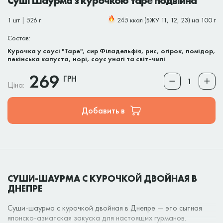
Суші Шаурма з курочкою таре подвійна
1 шт | 526 г
245 ккал (БЖУ 11, 12, 23) на 100 г
Состав:
Курочка у соусі "Таре", сир Філадельфія, рис, огірок, помідор,
пекінська капуста, норі, соус унагі та світ-чилі
269
ГРН
Ціна:
Добавить в
СУШИ‑ШАУРМА С КУРОЧКОЙ ДВОЙНАЯ В
ДНЕПРЕ
Суши‑шаурма с курочкой двойная в Днепре — это сытная
японско-азиатская закуска для настоящих гурманов.