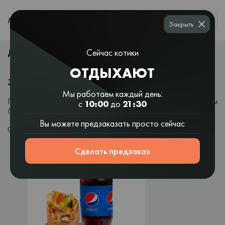
0
МЕНЮ
Закрыть
ДЕРЖИ -50% НА ШАУРМУ МЕНЮ С СЫРОМ.
Сейчас котики
ОТДЫХАЮТ
ЗАКАЗЫВАЕШЬ НА КОТОСУШИ ВПЕРВЫЕ?
Мы работаем каждый день:
Получи скидку -50% на топ шаурма меню с курочкой и сыром
с
10:00
до
21:30
😌 Забирай всего за 179 грн.
Вы можете предзаказать просто сейчас
Скорее добавляй его в корзину и вводи промокод "cheese".
Сделать предзаказ