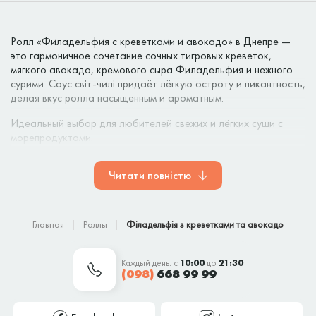
Ролл «Филадельфия с креветками и авокадо» в Днепре —
это гармоничное сочетание сочных тигровых креветок,
мягкого авокадо, кремового сыра Филадельфия и нежного
сурими. Соус світ-чилі придаёт лёгкую остроту и пикантность,
делая вкус ролла насыщенным и ароматным.
Идеальный выбор для любителей свежих и лёгких суши с
морепродуктами.
Как заказать?
Читати повністю
Заказать ролл можно через сайт KotoSushi или по телефону:
(098) 668 99 99
. Доставка ежедневно с 10:00 до 21:30.
Главная
Роллы
Філадельфія з креветками та авокадо
Каждый день: с
10:00
до
21:30
(098)
668 99 99