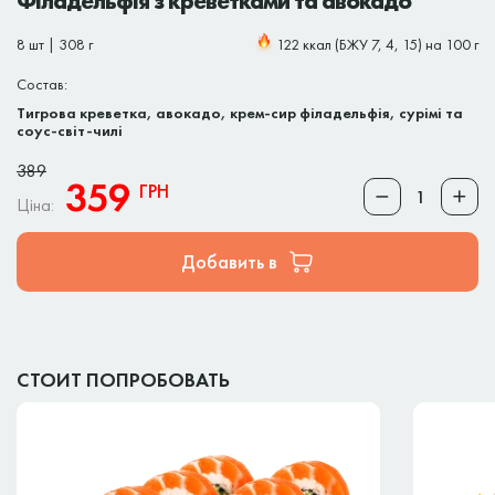
Філадельфія з креветками та авокадо
8 шт | 308 г
122 ккал (БЖУ 7, 4, 15) на 100 г
Состав:
Тигрова креветка, авокадо, крем-сир філадельфія, сурімі та
соус-світ-чилі
389
359
ГРН
Ціна:
Добавить в
СТОИТ ПОПРОБОВАТЬ