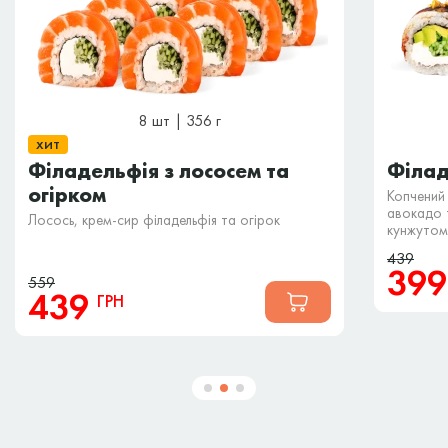
8 шт | 356 г
ХИТ
Філадельфія з лососем та
Філад
огірком
Копчений 
авокадо т
Лосось, крем-сир філадельфія та огірок
кунжутом
439
39
559
439
ГРН