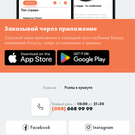
Заказывай через приложение
Загружай наше приложение и заказывай свои любимые блюда,
накапливай бонусы, следи за новинками и акциями.
Главная
Роллы в кунжуте
Каждый день: с
10:00
до
21:30
(098)
668 99 99
Facebook
Instagram