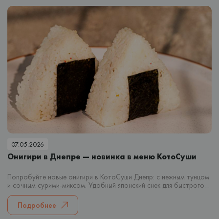
07.05.2026
Онигири в Днепре — новинка в меню КотоСуши
Попробуйте новые онигири в КотоСуши Днепр: с нежным тунцом
и сочным сурими-миксом. Удобный японский снек для быстрого
перекуса или заказа домой.
Подробнее