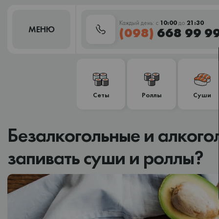
Каждый день: с
10:00
до
21:30
МЕНЮ
(098)
668 99 9
Сеты
Роллы
Суши
Безалкогольные и алкогол
запивать суши и роллы?