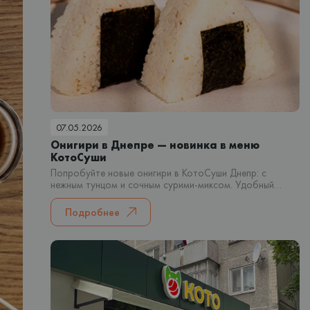
07.05.2026
Онигири в Днепре — новинка в меню
КотоСуши
Попробуйте новые онигири в КотоСуши Днепр: с
нежным тунцом и сочным сурими-миксом. Удобный
японский снек для быстрого перекуса или заказа домой.
Подробнее