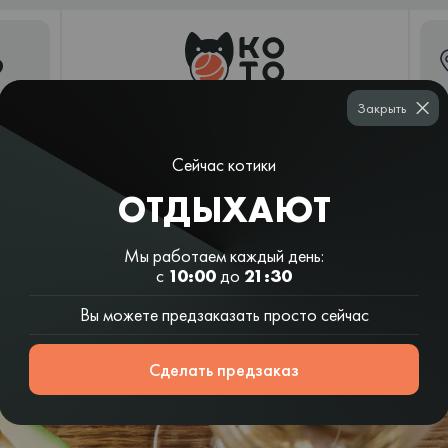
9
Закрыть
Сейчас котики
Рамен и
Суши
Шаурма
Вок и салаты
азиатские
ОТДЫХАЮТ
шаурма
супы
Мы работаем каждый день:
ьные напитки к суши: чем
с
10:00
до
21:30
Вы можете предзаказать просто сейчас
Сделать предзаказ