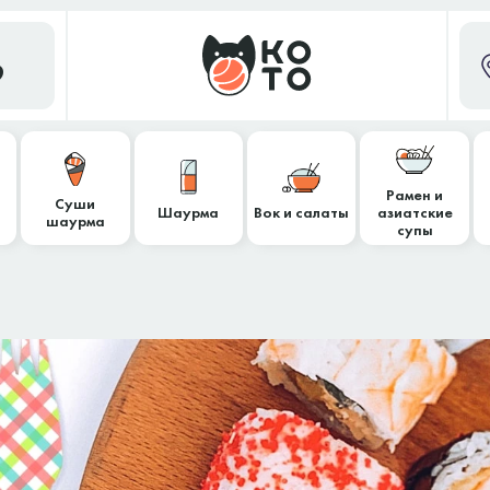
9
Рамен и
Суши
Шаурма
Вок и салаты
азиатские
шаурма
супы