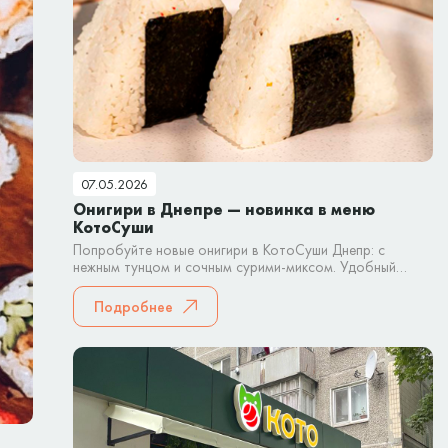
07.05.2026
Онигири в Днепре — новинка в меню
КотоСуши
Попробуйте новые онигири в КотоСуши Днепр: с
нежным тунцом и сочным сурими-миксом. Удобный
японский снек для быстрого перекуса или заказа домой.
Подробнее