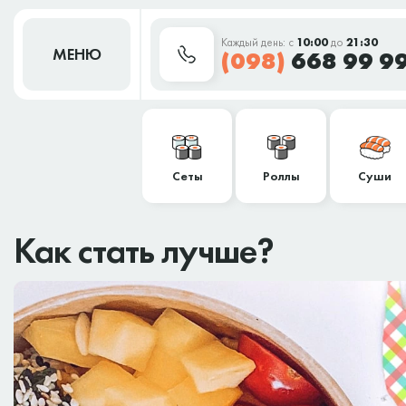
Каждый день: с
10:00
до
21:30
МЕНЮ
(098)
668 99 9
Сеты
Роллы
Суши
Как стать лучше?