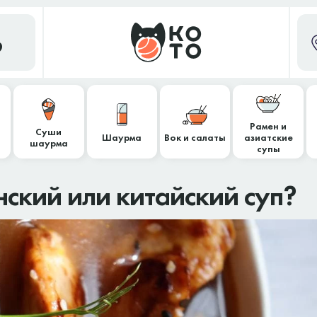
9
Рамен и
Суши
Шаурма
Вок и салаты
азиатские
шаурма
супы
нский или китайский суп?