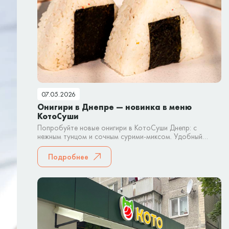
07.05.2026
Онигири в Днепре — новинка в меню
КотоСуши
Попробуйте новые онигири в КотоСуши Днепр: с
нежным тунцом и сочным сурими-миксом. Удобный
японский снек для быстрого перекуса или заказа домой.
Подробнее