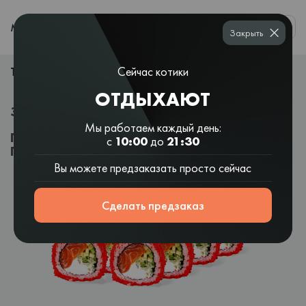
0
МЕНЮ
Закрыть
ТРИМАЙ РОЛ В ПОДАРУНОК🎁
Сейчас котики
ОТДЫХАЮТ
ЗАКАЗЫВАЕШЬ НА КОТОСУШИ ВПЕРВЫЕ?
Мы работаем каждый день:
ПОЛУЧИ РОЛЛ
“ФИЛАДЕЛЬФИЯ ТОБИКО”
В
с
10:00
до
21:30
ПОДАРОК ПРИ ЗАКАЗЕ ОТ 299 ГРН!
Вы можете предзаказать просто сейчас
Сделать предзаказ