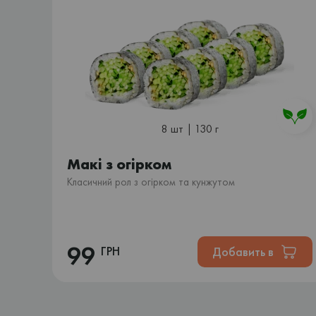
8 шт | 130 г
Макі з огірком
Класичний рол з огірком та кунжутом
99
ГРН
Добавить в