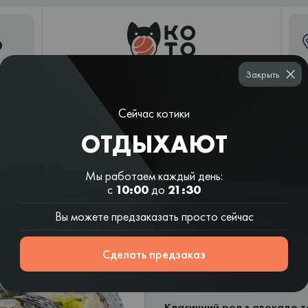
9
Закрыть
Сейчас котики
Рамен и
Суши
Шаурма
Вок и салаты
азиатские
ОТДЫХАЮТ
шаурма
супы
Мы работаем каждый день:
с
10:00
до
21:30
Вы можете предзаказать просто сейчас
Макі з авок
Сделать предзаказ
8 шт | 131 г
Состав:
Класичний рол з авокадо т