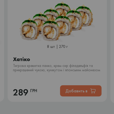
8 шт | 270 г
Хатіко
Тигрова креветка панко, крем-сир філадельфія та
прикрашений чукою, кунжутом і японським майонезом
289
ГРН
Добавить в