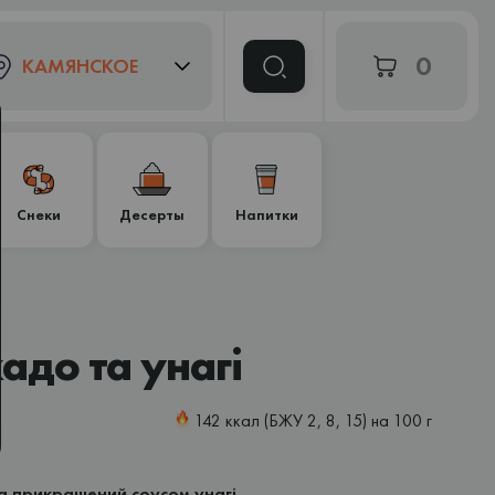
0
КАМЯНСКОЕ
Снеки
Десерты
Напитки
адо та унагі
142 ккал (БЖУ 2, 8, 15) на 100 г
а прикрашений соусом унагі