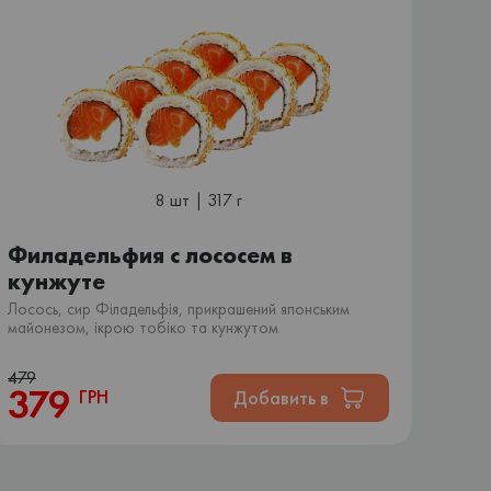
8 шт | 317 г
Филадельфия с лососем в
кунжуте
Лосось, сир Філадельфія, прикрашений японським
майонезом, ікрою тобіко та кунжутом
479
379
ГРН
Добавить в