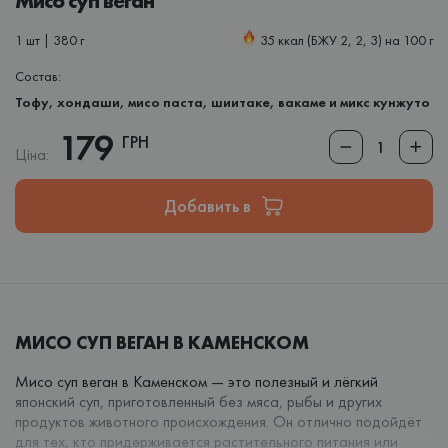
Мисо суп веган
1 шт | 380 г
35 ккал (БЖУ 2, 2, 3) на 100 г
Состав:
Тофу, хондаши, мисо паста, шиитаке, вакаме и микс кунжуто
179
ГРН
Ціна:
Добавить в
МИСО СУП ВЕГАН В КАМЕНСКОМ
Мисо суп веган в Каменском — это полезный и лёгкий
японский суп, приготовленный без мяса, рыбы и других
продуктов животного происхождения. Он отлично подойдёт
для тех, кто придерживается растительного питания или